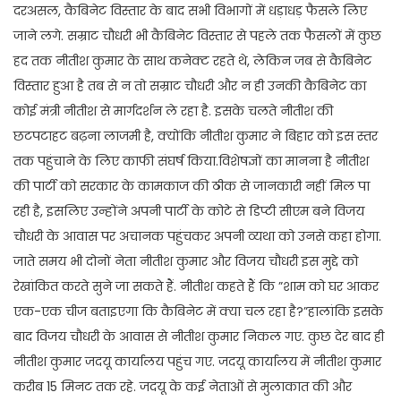
दरअसल, कैबिनेट विस्तार के बाद सभी विभागों में धड़ाधड़ फैसले लिए
जाने लगे. सम्राट चौधरी भी कैबिनेट विस्तार से पहले तक फैसलों में कुछ
हद तक नीतीश कुमार के साथ कनेक्ट रहते थे, लेकिन जब से कैबिनेट
विस्तार हुआ है तब से न तो सम्राट चौधरी और न ही उनकी कैबिनेट का
कोई मंत्री नीतीश से मार्गदर्शन ले रहा है. इसके चलते नीतीश की
छटपटाहट बढ़ना लाजमी है, क्योंकि नीतीश कुमार ने बिहार को इस स्तर
तक पहुंचाने के लिए काफी संघर्ष किया.विशेषज्ञों का मानना है नीतीश
की पार्टी को सरकार के कामकाज की ठीक से जानकारी नहीं मिल पा
रही है, इसलिए उन्होंने अपनी पार्टी के कोटे से डिप्टी सीएम बने विजय
चौधरी के आवास पर अचानक पहुंचकर अपनी व्यथा को उनसे कहा होगा.
जाते समय भी दोनों नेता नीतीश कुमार और विजय चौधरी इस मुद्दे को
रेखांकित करते सुने जा सकते हैं. नीतीश कहते हैं कि ”शाम को घर आकर
एक-एक चीज बताइएगा कि कैबिनेट में क्या चल रहा है?”हालांकि इसके
बाद विजय चौधरी के आवास से नीतीश कुमार निकल गए. कुछ देर बाद ही
नीतीश कुमार जदयू कार्यालय पहुंच गए. जदयू कार्यालय में नीतीश कुमार
करीब 15 मिनट तक रहे. जदयू के कई नेताओं से मुलाकात की और