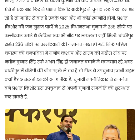
जिन्हें 7717 वोट मिले थे. वंदना कुमारी का वोट प्रतिशत महज 4.92 था.
ऐसे में एक बार फिर से प्रशांत किशोर बांकीपुर से चुनाव लड़ने का दम भर
रहे हैं तो जाहिर से बात है उनके पास और भी कोई रणनीति होगी. प्रशांत
किशोर की जन सुराज पार्टी ने 2025 विधानसभा चुनाव में 238 सीटों पर
उम्मीदवार उतारे थे लेकिन एक भी सीट पर सफलता नहीं मिली. बांकीपुर
समेत 236 सीटों पर उम्मीदवारों की जमानत जब्त हो गई. सिर्फ पश्चिम
चंपारण की चनपटिया में मनीष कश्यप और सारण की मढ़ौरा सीट पर
नवीन कुमार सिंह उर्फ अभय सिंह ही जमानत बचाने में कामयाब रहे.अगर
बांकीपुर में बीजेपी की जीत पहले से तय है तो फिर ये उपचुनाव इतनी अहम
क्यों है? असल में इसकी वजह पीके हैं. चुनावी रणनीतिकार से राजनेता
बने प्रशांत किशोर इस उपचुनाव से अपनी चुनावी राजनीति की शुरुआत
कर सकते हैं.