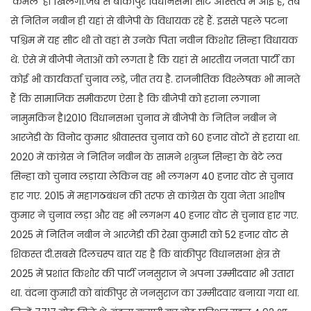
‘कमल’ ही खिलेगा.जब से बांकीपुर विधानसभा सीट अस्तित्व में आई है, तब
से नितिन नबीन ही यहां से बीजेपी के विधायक रहे हैं. इससे पहले पटना
पश्चिम में यह सीट थी तो वहां से उनके पिता नवीन किशोर सिन्हा विधायक
थे. ऐसे में बीजेपी नेताओं को लगता है कि यहां से भारतीय जनता पार्टी का
कोई भी कार्यकर्ता चुनाव लड़े, जीत तय है. राजनीतिक विश्लेषक भी मानते
हैं कि सामाजिक समीकरण ऐसा है कि बीजेपी को हराना लगाना
नामुमकिन है।2010 विधानसभा चुनाव में बीजेपी के नितिन नबीन ने
आरजेडी के विनोद कुमार श्रीवास्तव चुनाव को 60 हजार वोटों से हराया था.
2020 में कांग्रेस ने नितिन नबीन के सामने शत्रुघ्न सिन्हा के बेटे लव
सिन्हा को चुनाव लड़ाया लेकिन वह भी लगभग 40 हजार वोट से चुनाव
हार गए. 2015 में महागठबंधन की तरफ से कांग्रेस के युवा नेता आशीष
कुमार ने चुनाव लड़ा और वह भी लगभग 40 हजार वोट से चुनाव हार गए.
2025 में नितिन नबीन ने आरजेडी की रेखा कुमारी को 52 हजार वोट से
शिकस्त दी.सबसे दिलचस्प बात यह है कि बांकीपुर विधानसभा क्षेत्र से
2025 में प्रशांत किशोर की पार्टी जनसुराज ने अपना उम्मीदवार भी उतारा
था. वंदना कुमारी को बांकीपुर से जनसुराज का उम्मीदवार बनाया गया था.