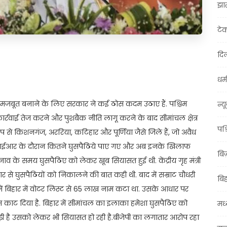
झा
टे
दिल
t
ail
Share
धर्म
षा को मजबूत बनाने के लिए सरकार ने कई ठोस कदम उठाए हैं. पश्चिम
न्य
कार्रवाई तेज करने और पुशबैक नीति लागू करने के बाद सीमांचल क्षेत्र
पश्
 रूप से किशनगंज, अररिया, कटिहार और पूर्णिया जैसे जिले हैं, जो अवैध
र में एसआईआर के दौरान कितने घुसपैठिये पाए गए और अब इनके खिलाफ
बि
ाव के समय घुसपैठिए को लेकर खूब सियासत हुई थी. केंद्रीय गृह मंत्री
 बिहार से घुसपैठियों को निकालने की बात कही थी. बाद में सम्राट चौधरी
बि
ें बिहार में वोटर लिस्ट से 65 लाख नाम कटा था. उसके आधार पर
म काट दिया है. बिहार में सीमांचल का इलाका हमेशा घुसपैठिए को
मध्
ा बढ़ी है उसको लेकर भी सियासत हो रही है.बीजेपी का लगातार आरोप रहा