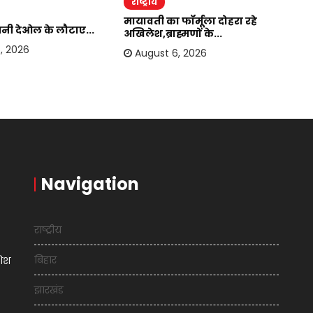
राष्ट्रीय
र
मायावती का फॉर्मूला दोहरा रहे
सनी देओल के लौटाए...
बा
अखिलेश,ब्राह्मणों के...
हस
, 2026
August 6, 2026
Navigation
राष्ट्रीय
बिहार
शिश
झारखंड