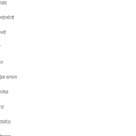
रखंड
क्नोलॉजी
्ली
ूज़
चिम बंगाल
ज़नेस
हार
यप्रदेश