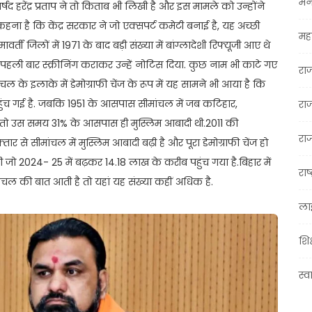
मन
पार्षद हरेंद्र प्रताप ने तो किताब भी लिखी है और इस मामले को उन्होंने
कहना है कि केंद्र सरकार ने जो एक्सपर्ट कमेटी बनाई है, यह अच्छी
महा
्ती जिलों में 1971 के बाद बड़ी संख्या में बांग्लादेशी रिफ्यूजी आए थे
 ने पहली बार स्क्रीनिंग कराकर उन्हें नोटिस दिया. कुछ नाम भी काटे गए
रा
ल के इलाके में डेमोग्राफी चेंज के रूप में यह सामने भी आया है कि
ुंच गई है. जबकि 1951 के आसपास सीमांचल में जब कटिहार,
रा
 थे तो उस समय 31% के आसपास ही मुस्लिम आबादी थी.2011 की
राज
तार से सीमांचल में मुस्लिम आबादी बढ़ी है और पूरा डेमोग्राफी चेंज हो
थी जो 2024- 25 में बढ़कर 14.18 लाख के करीब पहुंच गया है.बिहार में
राष्
ल की बात आती है तो यहां यह संख्या कहीं अधिक है.
ला
शिक
स्व