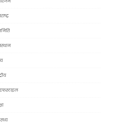
ोरंजन
राष्ट्र
जनिति
जस्थान
्य
ट्रीय
इफस्टाइल
्षा
ास्थ्य