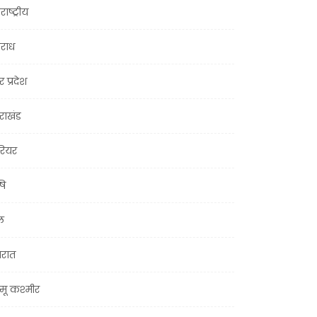
राष्ट्रीय
राध
र प्रदेश
तराखंड
ियर
षि
ल
जरात
मू कश्मीर