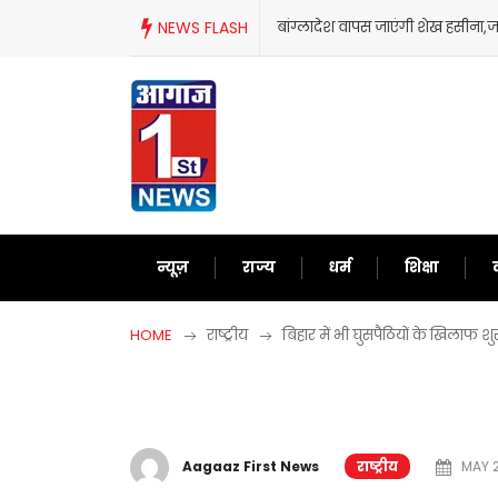
Skip
ंग्लादेश वापस जाएंगी शेख हसीना,जानिए आखिर क्यों लिया ऐसा फैसला?
NEWS FLASH
to
content
न्यूज़
राज्य
धर्म
शिक्षा
HOME
राष्ट्रीय
बिहार में भी घुसपैठियों के खिलाफ शु
Aagaaz First News
राष्ट्रीय
MAY 2