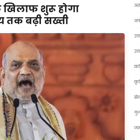
अंत
 के खिलाफ शुरू होगा
्य तक बढ़ी सख्ती
अप
उत्त
उत्
कर
कृ
खे
गु
जम्