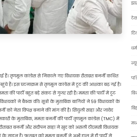
झा
टे
दिल
धर्म
t
ail
Share
न्य
गई हैं। तृणमूल कांग्रेस से निकाले गए विधायक रीताब्रत बनर्जी कथित
पश्
ंचे हैं। इस घटनाक्रम से तृणमूल कांग्रेस में टूट की आशंका बढ़ गई है।
की पार्टी बहुत बड़े संकट से गुजर रही है। ममता की पार्टी में टूट
बि
धायकों ने बैठक की। सूत्रों के मुताबिक बागियों ने 59 विधायकों के
बि
जी को नेता विपक्ष बनाने की मांग की है। सियुली साहा और जावेद
ारी के मुताबिक, ममता बनर्जी की पार्टी तृणमूल कांग्रेस (TMC) में
मध्
रीताब्रत बनर्जी और संदीपन साहा ने खुद को असली टीएमसी विधायक
 साइन हैं। ऋतब्रत को ममता बनर्जी ने अभी हाल में ही पार्टी से