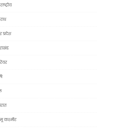
राष्ट्रीय
राध
र प्रदेश
तराखंड
ियर
षि
ल
जरात
मू कश्मीर