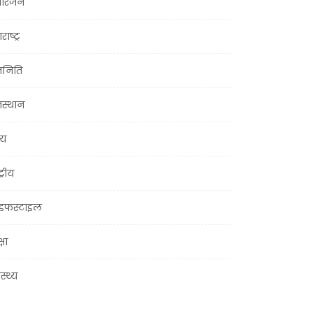
ोरंजन
राष्ट्र
जनिति
जस्थान
्य
ट्रीय
इफस्टाइल
्षा
ास्थ्य