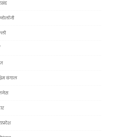
रखंड
क्नोलॉजी
्ली
ूज़
चिम बंगाल
ज़नेस
हार
यप्रदेश