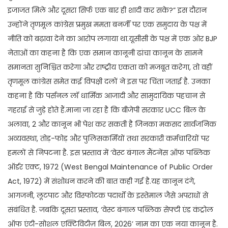
इजाजत मिले और दूसरा सिर्फ एक बार ही शादी कर सके?” इस दौरान
उन्होंने तृणमूल कांग्रेस प्रमुख ममता बनर्जी पर एक समुदाय के पक्ष में
नीति को बढ़ावा देने का आरोप लगाया था.यूसीसी के पक्ष में एक ओर BJP
नेताओं का कहना है कि एक समान कानूनी ढांचा कानून के सामने
समानता सुनिश्चित करेगा और राष्ट्रीय एकता को मजबूत करेगा, तो वहीं
तृणमूल कांग्रेस समेत कई विपक्षी दलों ने इस पर चिंता जताई है. उनका
कहना है कि पर्सनल लॉ धार्मिक आजादी और सामुदायिक पहचान से
गहराई से जुड़े होते हैं.माना जा रहा है कि बीजेपी सरकार UCC बिल के
अलावा, 2 और कानून भी पेश कर सकती है जिनका मकसद सार्वजनिक
अव्यवस्था, तोड़-फोड़ और पुलिसकर्मियों तथा सरकारी कर्मचारियों पर
हमलों से निपटना है. इस प्रस्ताव में ‘वेस्ट बंगाल मैंटनेंस ऑफ पब्लिक
ऑर्डर एक्ट, 1972 (West Bengal Maintenance of Public Order
Act, 1972) में संशोधन करने की बात कही गई है.यह कानून दंगे,
आगजनी, लूटपाट और विस्फोटक पदार्थों के इस्तेमाल जैसे अपराधों से
संबंधित है. जबकि दूसरा प्रस्ताव, ‘वेस्ट बंगाल पब्लिक सेफ्टी एंड कंट्रोल
ऑफ एंटी-सोशल एक्टिविटीज़ बिल, 2026’ नाम का एक नया कानून है.