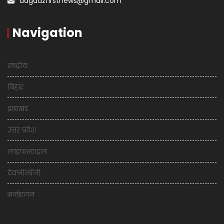
aagaazfirstnews@gmail.com
Navigation
राष्ट्रीय
बिहार
झारखंड
उत्तर प्रदेश
लाइफस्टाइल
टेक्नोलॉजी
मनोरंजन