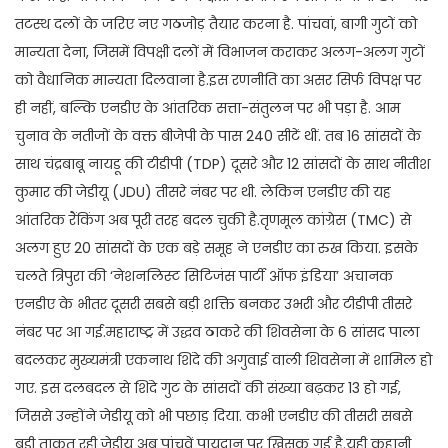
तटस्थ दलों के जरिए नए गठजोड़ तैयार करना है. पांचवां, बागी गुटों को
मान्यता देना, जिसमें विपक्षी दलों में विभाजन कराकर अलग-अलग गुटों
को वैधानिक मान्यता दिलवाना है.इस रणनीति का असर सिर्फ विपक्ष पर
ही नहीं, बल्कि एनडीए के आंतरिक सत्ता-संतुलन पर भी पड़ा है. आम
चुनाव के नतीजों के वक्त बीजेपी के पास 240 सीटें थीं. तब 16 सांसदों के
साथ चंद्रबाबू नायडू की टीडीपी (TDP) दूसरे और 12 सांसदों के साथ नीतीश
कुमार की जेडीयू (JDU) तीसरे नंबर पर थी. लेकिन एनडीए की यह
आंतरिक रैंकिंग अब पूरी तरह बदल चुकी है.तृणमूल कांग्रेस (TMC) से
अलग हुए 20 सांसदों के एक बड़े समूह ने एनडीए का रुख किया. इसके
चलते त्रिपुरा की ‘नेशनलिस्ट सिटिजंस पार्टी ऑफ इंडिया’ अचानक
एनडीए के भीतर दूसरी सबसे बड़ी शक्ति बनकर उभरी और टीडीपी तीसरे
नंबर पर आ गई.महाराष्ट्र में उद्धव ठाकरे की शिवसेना के 6 सांसद पाला
बदलकर मुख्यमंत्री एकनाथ शिंदे की अगुवाई वाली शिवसेना में शामिल हो
गए. इस दलबदल से शिंदे गुट के सांसदों की संख्या बढ़कर 13 हो गई,
जिससे उन्होंने जेडीयू को भी पछाड़ दिया. कभी एनडीए की तीसरी सबसे
बड़ी ताकत रही जेडीयू अब पांचवें पायदान पर खिसक गई है.यही कहानी