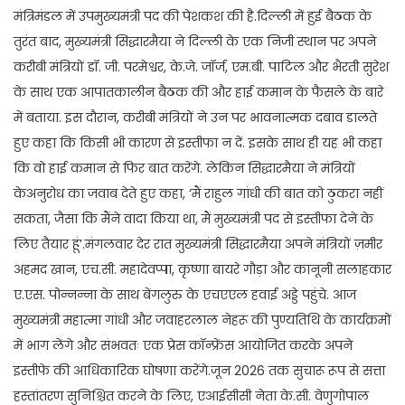
मंत्रिमंडल में उपमुख्यमंत्री पद की पेशकश की है.दिल्ली में हुई बैठक के
तुरंत बाद, मुख्यमंत्री सिद्धारमैया ने दिल्ली के एक निजी स्थान पर अपने
करीबी मंत्रियों डॉ. जी. परमेश्वर, के.जे. जॉर्ज, एम.बी. पाटिल और भैरती सुरेश
के साथ एक आपातकालीन बैठक की और हाई कमान के फैसले के बारे
में बताया. इस दौरान, करीबी मंत्रियों ने उन पर भावनात्मक दबाव डालते
हुए कहा कि किसी भी कारण से इस्तीफा न दें. इसके साथ ही यह भी कहा
कि वो हाई कमान से फिर बात करेंगे. लेकिन सिद्धारमैया ने मंत्रियों
केअनुरोध का जवाब देते हुए कहा, ‘मैं राहुल गांधी की बात को ठुकरा नहीं
सकता, जैसा कि मैंने वादा किया था, मैं मुख्यमंत्री पद से इस्तीफा देने के
लिए तैयार हूं’.मंगलवार देर रात मुख्यमंत्री सिद्धारमैया अपने मंत्रियों ज़मीर
अहमद खान, एच.सी. महादेवप्पा, कृष्णा बायरे गौड़ा और कानूनी सलाहकार
ए.एस. पोन्नन्ना के साथ बेंगलुरु के एचएएल हवाई अड्डे पहुंचे. आज
मुख्यमंत्री महात्मा गांधी और जवाहरलाल नेहरू की पुण्यतिथि के कार्यक्रमों
में भाग लेंगे और संभवतः एक प्रेस कॉन्फ्रेंस आयोजित करके अपने
इस्तीफे की आधिकारिक घोषणा करेंगे.जून 2026 तक सुचारू रूप से सत्ता
हस्तांतरण सुनिश्चित करने के लिए, एआईसीसी नेता के.सी. वेणुगोपाल