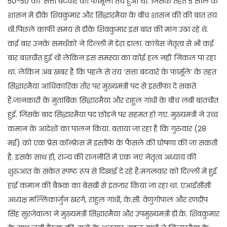
50-50 का ‘सत्ता बंटवारे का फार्मूला तय हुआ था. जिसके तहत 5 साल के
शासन में डीके शिवकुमार और सिद्धारमैया के बीच शासन की की बात तय
थी.पिछले काफी समय से डीके शिवकुमार इस बात की मांग उठा रहे थे.
कई बार उनके समर्थकों ने दिल्ली में डेरा डाला. कांग्रेस नेतृत्व से भी कई
बार बातचीत हुई थी लेकिन इस समस्या का कोई हल नहीं निकल पा रहा
था. लेकिन अब खबर है कि पहले से तय ‘सत्ता बंटवारे के फार्मूले’ के तहत
सिद्धारमैया आधिकारिक तौर पर मुख्यमंत्री पद से इस्तीफा दे सकते
हैं.जानकारी के मुताबिक सिद्धारमैया और राहुल गांधी के बीच लंबी बातचीत
हुई. जिसके बाद सिद्धारमैया पद छोड़ने पर सहमत हो गए. मुख्यमंत्री ने उच्च
कमान के आदेशों का पालन किया. बताया जा रहा है कि गुरुवार (28
मई) को एक प्रेस कॉन्फ्रेंस में इस्तीफे के फैसले की घोषणा की जा सकती
है. इसके साथ ही, राज्य की राजनीति में एक नए नेतृत्व अध्याय की
शुरुआत के संकेत स्पष्ट रूप से दिखाई दे रहे हैं.मंगलवार को दिल्ली में हुई
हाई कमान की बैठक का बेसब्री से इंतजार किया जा रहा था. एआईसीसी
अध्यक्ष मल्लिकार्जुन खरगे, राहुल गांधी, के.सी. वेणुगोपाल और रणदीप
सिंह सुरजेवाला ने मुख्यमंत्री सिद्धारमैया और उपमुख्यमंत्री डी.के. शिवकुमार