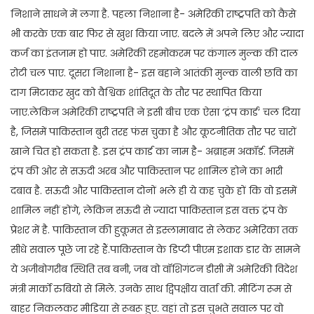
निशाने साधने में लगा है. पहला निशाना है- अमेरिकी राष्ट्रपति को कैसे
भी करके एक बार फिर से खुश किया जाए. बदले में अपने लिए और ज्यादा
कर्ज का इंतजाम हो पाए. अमेरिकी रहमोकरम पर कंगाल मुल्क की दाल
रोटी चल पाए. दूसरा निशाना है- इस बहाने आतंकी मुल्क वाली छवि का
दाग मिटाकर खुद को वैश्विक शांतिदूत के तौर पर स्थापित किया
जाए.लेकिन अमेरिकी राष्ट्रपति ने इसी बीच एक ऐसा ‘ट्रंप कार्ड’ चल दिया
है, जिसमें पाकिस्तान बुरी तरह फंस चुका है और कूटनीतिक तौर पर चारों
खाने चित हो सकता है. इस ट्रंप कार्ड का नाम है- अब्राहम अकॉर्ड. जिसमें
ट्रंप की ओर से सऊदी अरब और पाकिस्तान पर शामिल होने का भारी
दबाव है. सऊदी और पाकिस्तान दोनों भले ही ये कह चुके हों कि वो इसमें
शामिल नहीं होंगे, लेकिन सऊदी से ज्यादा पाकिस्तान इस वक्त ट्रंप के
प्रेशर में है. पाकिस्तान की हुकूमत से इस्लामाबाद से लेकर अमेरिका तक
सीधे सवाल पूछे जा रहे हैं.पाकिस्तान के डिप्टी पीएम इशाक डार के सामने
ये अजीबोगरीब स्थिति तब बनी, जब वो वॉशिगंटन डीसी में अमेरिकी विदेश
मंत्री मार्को रुबियो से मिले. उनके साथ द्विपक्षीय वार्ता की. मीटिंग रूम से
बाहर निकलकर मीडिया से रूबरू हुए. वहां तो इस चुभते सवाल पर वो