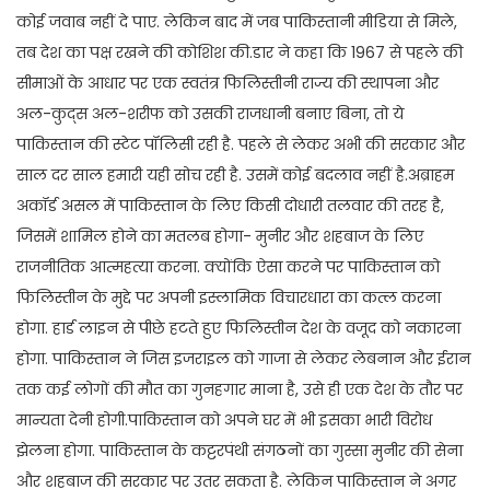
कोई जवाब नहीं दे पाए. लेकिन बाद में जब पाकिस्तानी मीडिया से मिले,
तब देश का पक्ष रखने की कोशिश की.डार ने कहा कि 1967 से पहले की
सीमाओं के आधार पर एक स्वतंत्र फिलिस्तीनी राज्य की स्थापना और
अल-कुद्स अल-शरीफ को उसकी राजधानी बनाए बिना, तो ये
पाकिस्तान की स्टेट पॉलिसी रही है. पहले से लेकर अभी की सरकार और
साल दर साल हमारी यही सोच रही है. उसमें कोई बदलाव नहीं है.अब्राहम
अकॉर्ड असल में पाकिस्तान के लिए किसी दोधारी तलवार की तरह है,
जिसमें शामिल होने का मतलब होगा- मुनीर और शहबाज के लिए
राजनीतिक आत्महत्या करना. क्योंकि ऐसा करने पर पाकिस्तान को
फिलिस्तीन के मुद्दे पर अपनी इस्लामिक विचारधारा का कत्ल करना
होगा. हार्ड लाइन से पीछे हटते हुए फिलिस्तीन देश के वजूद को नकारना
होगा. पाकिस्तान ने जिस इजराइल को गाजा से लेकर लेबनान और ईरान
तक कई लोगों की मौत का गुनहगार माना है, उसे ही एक देश के तौर पर
मान्यता देनी होगी.पाकिस्तान को अपने घर में भी इसका भारी विरोध
झेलना होगा. पाकिस्तान के कट्टरपंथी संगठनों का गुस्सा मुनीर की सेना
और शहबाज की सरकार पर उतर सकता है. लेकिन पाकिस्तान ने अगर