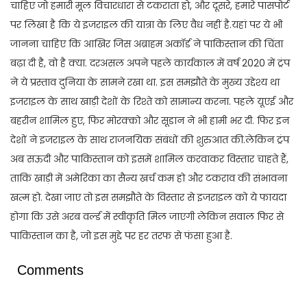
चाहिए जो हमारी मूल विचारधारा से टकराता हो, और दूसरे, हमारे पासपोर्ट
पर लिखा है कि ये इजराइल की यात्रा के लिए वैध नहीं है.यहां पर ये भी
जानना चाहिए कि आखिर जिस अब्राहम अकॉर्ड ने पाकिस्तान की चिंता
बढ़ा दी है, वो है क्या. दरअसल अपने पहले कार्यकाल में वर्ष 2020 में ट्रंप
ने ये प्रस्ताव दुनिया के सामने रखा था. इस समझौते के मुख्य उद्देश्य था
इजराइल के साथ खाड़ी देशों के रिश्ते को सामान्य करना. पहले यूएई और
बहरीन शामिल हुए, फिर मोरक्को और सूडान ने भी हामी भर दी. फिर इन
देशों ने इजराइल के साथ राजनयिक संबंधों की शुरुआत की.लेकिन ट्रंप
अब सऊदी और पाकिस्तान को इसमें शामिल करवाकर विस्तार चाहते हैं,
ताकि खाड़ी में अमेरिका का सैन्य खर्च कम हो और टकराव की संभावना
खत्म हो. देखा जाए तो इस समझौते के विस्तार से इजराइल को ये फायदा
होगा कि उसे अरब वर्ल्ड में स्वीकृति मिल जाएगी लेकिन सवाल फिर से
पाकिस्तान का है, जो इस मुद्दे पर हर तरफ से फंसा हुआ है.
Comments