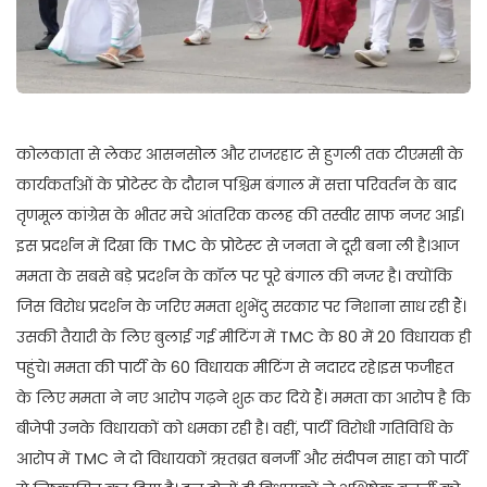
कोलकाता से लेकर आसनसोल और राजरहाट से हुगली तक टीएमसी के
कार्यकर्ताओं के प्रोटेस्ट के दौरान पश्चिम बंगाल में सत्ता परिवर्तन के बाद
तृणमूल कांग्रेस के भीतर मचे आंतरिक कलह की तस्वीर साफ नजर आई।
इस प्रदर्शन में दिखा कि TMC के प्रोटेस्ट से जनता ने दूरी बना ली है।आज
ममता के सबसे बड़े प्रदर्शन के कॉल पर पूरे बंगाल की नजर है। क्योंकि
जिस विरोध प्रदर्शन के जरिए ममता शुभेंदु सरकार पर निशाना साध रही हैं।
उसकी तैयारी के लिए बुलाई गई मीटिंग में TMC के 80 में 20 विधायक ही
पहुंचे। ममता की पार्टी के 60 विधायक मीटिंग से नदारद रहे।इस फजीहत
के लिए ममता ने नए आरोप गढ़ने शुरू कर दिये हैं। ममता का आरोप है कि
बीजेपी उनके विधायकों को धमका रही है। वहीं, पार्टी विरोधी गतिविधि के
आरोप में TMC ने दो विधायकों ऋतब्रत बनर्जी और संदीपन साहा को पार्टी