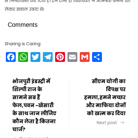
से निष्कासित कर दिया है। इन दोनों ही विधायकों ने अभिषेक बनर्जी को
लेकर सवाल उठाए थे।
Comments
Sharing Is Caring:
Facebook
WhatsApp
Twitter
Telegram
Pinterest
Email
Gmail
Share
भोजपुरी इंडस्ट्री में
सीएम योगी का
शिल्पी राज के
विपक्ष पर
सामने सब हैं
हमला,हमने मच्छर
फेल,पवन -खेसारी
और माफिया दोनों
के साथ जान लीजिए
को खत्म कर दिया
कौन लेता है कितना
Next post
चार्ज?