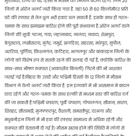
मुताबिक, राज्य के बड़े हिस्से में मौसम का मिजाज बदला रहेगा. जिन 20
जिलों में ऑरेंज अलर्ट जारी किया गया है. वहां 50 से 60 किलोमीटर प्रति
घंटे की रफ्तार से तेज धूल भरी हवाएं चल सकती हैं. इसके साथ ही गरज-
चमक के साथ झमाझम बारिश होने की पूरी संभावना है.ऑरेंज अलर्ट वाले
जिलों की सूची: पटना, गया, जहानाबाद, नालंदा, नवादा, शेखपुरा,
बेगूसराय, लखीसराय, मुंगेर, जमुई, खगड़िया, सहरसा, मधेपुरा, सुपौल,
अररिया, पूर्णिया, किशनगंज, कटिहार, भागलपुर और बांका।इन जिलों के
लोगों को विशेष रूप से सतर्क रहने की सलाह दी गई है, क्योंकि बारिश के
साथ-साथ भीषण वज्रपात (आकाशीय बिजली) गिरने की भी आशंका
जताई गई है।बिहार के उत्तरी और पश्चिमी हिस्सों के 12 जिलों में मौसम
विभाग ने येलो अलर्ट जारी किया है. इन इलाकों में भी आसमान में बादल
छाए रहेंगे और गरज-चमक के साथ हल्की से मध्यम स्तर की बारिश दर्ज
की जा सकती है.पश्चिमी चंपारण, पूर्वी चंपारण, गोपालगंज, सीवान, सारण,
शिवहर, सीतामढ़ी, मुजफ्फरपुर, वैशाली, समस्तीपुर, दरभंगा और
मधुबनी.इन जिलों में भी हवा की रफ्तार सामान्य से अधिक रहेगी और
वज्रपात की चेतावनी दी गई है। मौसम खराब होने की स्थिति में लोगों से