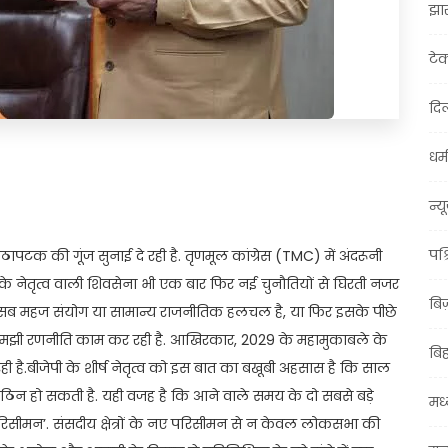
झा
टे
दिल
धर्म
t
ail
Share
न्य
पश्
 उठापटक की गूंज सुनाई दे रही है. तृणमूल कांग्रेस (TMC) में अंदरूनी
करे के नेतृत्व वाली शिवसेना भी एक बार फिर नई चुनौतियों से घिरती नजर
बि
ह सब महज संयोग या सामान्य राजनीतिक हलचल है, या फिर इसके पीछे
-समझी रणनीति काम कर रही है. आखिरकार, 2029 के महामुकाबले के
बि
 है.बीजेपी के शीर्ष नेतृत्व को इस बात का बखूबी अहसास है कि साल
न हो सकती है. यही वजह है कि आने वाले समय के दो सबसे बड़े
मध्
रिसीमन’. संसदीय क्षेत्रों के नए परिसीमन से न केवल लोकसभा की