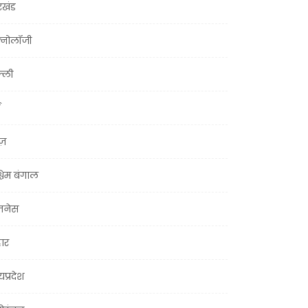
रखंड
क्नोलॉजी
्ली
ूज़
चिम बंगाल
ज़नेस
हार
यप्रदेश