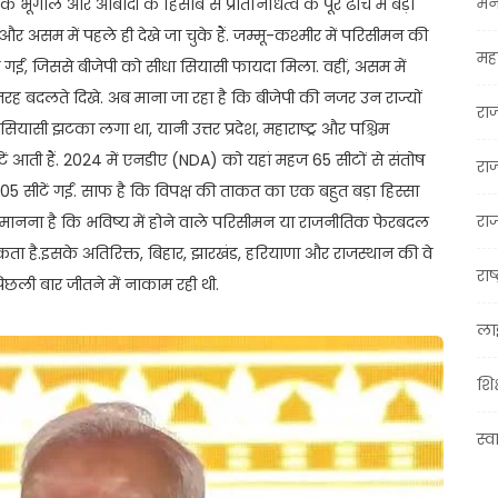
मन
ं के भूगोल और आबादी के हिसाब से प्रतिनिधित्व के पूरे ढांचे में बड़ा
असम में पहले ही देखे जा चुके हैं. जम्मू-कश्मीर में परिसीमन की
महा
ड़ी गईं, जिससे बीजेपी को सीधा सियासी फायदा मिला. वहीं, असम में
 बदलते दिखे. अब माना जा रहा है कि बीजेपी की नजर उन राज्यों
रा
सियासी झटका लगा था, यानी उत्तर प्रदेश, महाराष्ट्र और पश्चिम
ें आती हैं. 2024 में एनडीए (NDA) को यहां महज 65 सीटों से संतोष
रा
 105 सीटें गईं. साफ है कि विपक्ष की ताकत का एक बहुत बड़ा हिस्सा
राज
ा मानना है कि भविष्य में होने वाले परिसीमन या राजनीतिक फेरबदल
कता है.इसके अतिरिक्त, बिहार, झारखंड, हरियाणा और राजस्थान की वे
राष्
ी पिछली बार जीतने में नाकाम रही थी.
ला
शिक
स्व