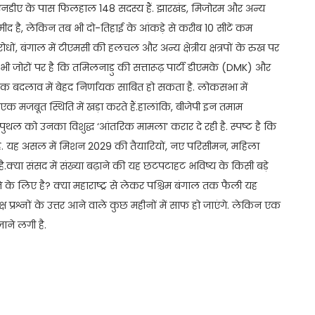
 एनडीए के पास फिलहाल 148 सदस्य हैं. झारखंड, मिजोरम और अन्य
ीद है, लेकिन तब भी दो-तिहाई के आंकड़े से करीब 10 सीटें कम
विरोधों, बंगाल में टीएमसी की हलचल और अन्य क्षेत्रीय क्षत्रपों के रुख पर
 भी जोरों पर है कि तमिलनाडु की सत्तारूढ़ पार्टी डीएमके (DMK) और
निक बदलाव में बेहद निर्णायक साबित हो सकता है. लोकसभा में
ं एक मजबूत स्थिति में खड़ा करते हैं.हालांकि, बीजेपी इन तमाम
ल को उनका विशुद्ध ‘आंतरिक मामला’ करार दे रही है. स्पष्ट है कि
 है. यह असल में मिशन 2029 की तैयारियों, नए परिसीमन, महिला
क्या संसद में संख्या बढ़ाने की यह छटपटाहट भविष्य के किसी बड़े
के लिए है? क्या महाराष्ट्र से लेकर पश्चिम बंगाल तक फैली यह
प्रश्नों के उत्तर आने वाले कुछ महीनों में साफ हो जाएंगे. लेकिन एक
ाने लगी है.