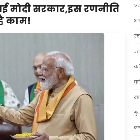
अंत
ग गई मोदी सरकार,इस रणनीति
है काम!
अप
उत्त
उत्
कर
कृ
खे
गु
जम्