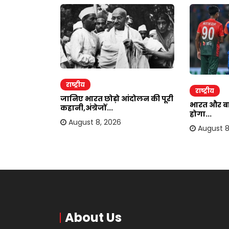
राष्ट्रीय
राष्ट्रीय
हटेगा
जानिए भारत छोड़ो आंदोलन की पूरी
भारत और बां
.
कहानी,अंग्रेजों...
होगा...
August 8, 2026
August 8
About Us