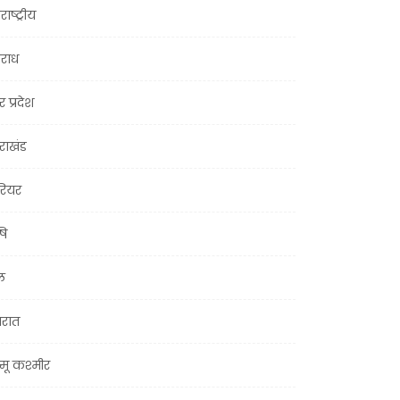
राष्ट्रीय
राध
र प्रदेश
तराखंड
ियर
षि
ल
जरात
मू कश्मीर