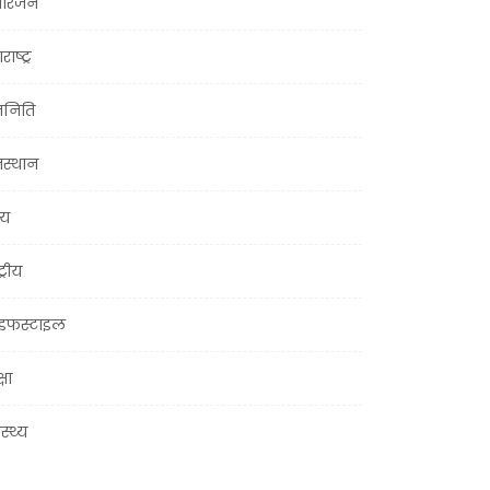
ोरंजन
राष्ट्र
जनिति
जस्थान
्य
ट्रीय
इफस्टाइल
्षा
ास्थ्य