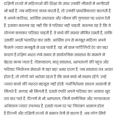
दक्षिणी राज्यों में महिलाओं की शिक्षा के साथ उनकी नौकरी में भागीदारी
भी बढ़ी है. जब महिलाएं काम करती हैं, तो उनकी प्राथमिकताएं बदलती हैं.
वे अपने करियर, आर्थिक स्वतंत्रता और जीवन की गुणवत्ता पर ध्यान देती
हैं. इसका मतलब यह नहीं कि वे परिवार नहीं चाहतीं. मतलब यह है कि वे
योजना बनाकर परिवार चाहती हैं. वे बच्चे की संख्या सीमित रखती हैं, ताकि
उसकी अच्छी परवरिश कर सकें. आर्थिक रूप से मजबूत महिला अपने
फैसले ज्यादा मजबूती से रख पाती है. यह भी कम फर्टिलिटी रेट का बड़ा
कारण है.दक्षिण भारत लंबे समय से सार्वजनिक स्वास्थ्य के मामले में
बेहतर माना जाता है. टीकाकरण, मातृ स्वास्थ्य, अस्पतालों की पहुंच और
परिवार नियोजन सेवाओं ने वहां बड़ा असर डाला है. जब स्वास्थ्य तंत्र अच्छा
होता है, तो लोगों को भरोसा रहता है कि कम बच्चे भी स्वस्थ रहेंगे. उन्हें
ज्यादा बच्चों की जरूरत महसूस नहीं होती. गर्भनिरोधक साधन आसानी से
मिलते हैं. सलाह भी मिलती है. इससे दंपति अपने परिवार का आकार खुद
तय कर पाते हैं. दिल्ली में भी अस्पताल, निजी क्लीनिक और जागरूकता
अभियान ज्यादा उपलब्ध हैं. इससे जन्म दर पर नियंत्रण आसान होता
है.दिल्ली और दक्षिणी राज्यों में समाज तेजी से बदला है. अब लोग सिर्फ