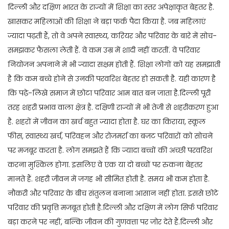
दिल्ली और दक्षिण भारत के राज्यों में शिक्षा का स्तर अपेक्षाकृत बेहतर है.
खासकर महिलाओं की शिक्षा ने बड़ा फर्क पैदा किया है. जब महिलाएं
ज्यादा पढ़ती हैं, तो वे अपने स्वास्थ्य, करियर और परिवार के बारे में सोच-
समझकर फैसला लेती हैं. वे कम उम्र में शादी नहीं करतीं. वे परिवार
नियोजन अपनाने में भी ज्यादा सक्षम होती हैं. शिक्षा लोगों को यह समझाती
है कि कम बच्चे होने से उनकी परवरिश बेहतर हो सकती है. यही कारण है
कि पढ़े-लिखे समाज में छोटा परिवार आम बात बन जाता है.दिल्ली पूरी
तरह शहरी प्रभाव वाला क्षेत्र है. दक्षिणी राज्यों में भी तेजी से शहरीकरण हुआ
है. शहरों में जीवन का खर्च बहुत ज्यादा होता है. घर का किराया, स्कूल
फीस, स्वास्थ्य खर्च, परिवहन और रोजमर्रा का बजट परिवारों को सोचने
पर मजबूर करता है. लोग समझते हैं कि ज्यादा बच्चों की अच्छी परवरिश
करना मुश्किल होगा. इसलिए वे एक या दो बच्चों पर रुकना बेहतर
मानते हैं. शहरी जीवन में जगह भी सीमित होती है. समय भी कम होता है.
नौकरी और परिवार के बीच संतुलन बनाना आसान नहीं होता. इससे छोटे
परिवार की प्रवृत्ति मजबूत होती है.दिल्ली और दक्षिण में लोग सिर्फ परिवार
बड़ा करने पर नहीं, बल्कि जीवन की गुणवत्ता पर जोर देते हैं.दिल्ली और