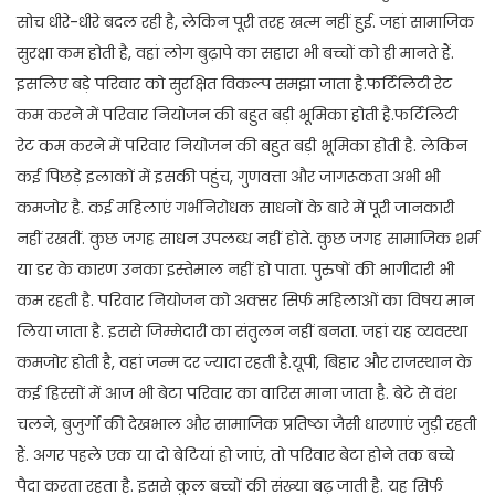
सोच धीरे-धीरे बदल रही है, लेकिन पूरी तरह खत्म नहीं हुई. जहां सामाजिक
सुरक्षा कम होती है, वहां लोग बुढ़ापे का सहारा भी बच्चों को ही मानते हैं.
इसलिए बड़े परिवार को सुरक्षित विकल्प समझा जाता है.फर्टिलिटी रेट
कम करने में परिवार नियोजन की बहुत बड़ी भूमिका होती है.फर्टिलिटी
रेट कम करने में परिवार नियोजन की बहुत बड़ी भूमिका होती है. लेकिन
कई पिछड़े इलाकों में इसकी पहुंच, गुणवत्ता और जागरूकता अभी भी
कमजोर है. कई महिलाएं गर्भनिरोधक साधनों के बारे में पूरी जानकारी
नहीं रखतीं. कुछ जगह साधन उपलब्ध नहीं होते. कुछ जगह सामाजिक शर्म
या डर के कारण उनका इस्तेमाल नहीं हो पाता. पुरुषों की भागीदारी भी
कम रहती है. परिवार नियोजन को अक्सर सिर्फ महिलाओं का विषय मान
लिया जाता है. इससे जिम्मेदारी का संतुलन नहीं बनता. जहां यह व्यवस्था
कमजोर होती है, वहां जन्म दर ज्यादा रहती है.यूपी, बिहार और राजस्थान के
कई हिस्सों में आज भी बेटा परिवार का वारिस माना जाता है. बेटे से वंश
चलने, बुजुर्गों की देखभाल और सामाजिक प्रतिष्ठा जैसी धारणाएं जुड़ी रहती
हैं. अगर पहले एक या दो बेटियां हो जाएं, तो परिवार बेटा होने तक बच्चे
पैदा करता रहता है. इससे कुल बच्चों की संख्या बढ़ जाती है. यह सिर्फ