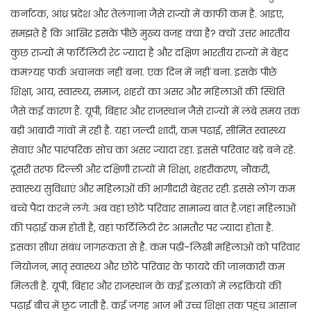
कर्नाटक, आंध्र प्रदेश और तेलंगाना जैसे राज्यों में काफी कम है. आइए,
समझते हैं कि आखिर इसके पीछे मुख्य वजह क्या है? क्यों उत्तर भारतीय
कुछ राज्यों में फर्टिलिटी रेट ज्यादा है और दक्षिण भारतीय राज्यों में बेहद
कम?यह फर्क अचानक नहीं बना. एक दिन में नहीं बना. इसके पीछे
शिक्षा, आय, स्वास्थ्य, समाज, शहरों का असर और महिलाओं की स्थिति
जैसे कई कारण हैं. यूपी, बिहार और राजस्थान जैसे राज्यों में लंबे समय तक
बड़ी आबादी गांवों में रही है. यहां जल्दी शादी, कम पढ़ाई, सीमित स्वास्थ्य
सेवाएं और पारंपरिक सोच का असर ज्यादा रहा. इससे परिवार बड़े बने रहे.
दूसरी तरफ दिल्ली और दक्षिणी राज्यों में शिक्षा, शहरीकरण, नौकरी,
स्वास्थ्य सुविधाएं और महिलाओं की भागीदारी बेहतर रही. इससे लोग कम
बच्चे पैदा करने लगे. अब वहां छोटे परिवार सामान्य बात है.जहां महिलाओं
की पढ़ाई कम होती है, वहां फर्टिलिटी रेट आमतौर पर ज्यादा होता है.
इसका सीधा संबंध जागरूकता से है. कम पढ़ी-लिखी महिलाओं को परिवार
नियोजन, मातृ स्वास्थ्य और छोटे परिवार के फायदे की जानकारी कम
मिलती है. यूपी, बिहार और राजस्थान के कई इलाकों में लड़कियों की
पढ़ाई बीच में छूट जाती है. कई जगह आज भी उच्च शिक्षा तक पहुंच आसान