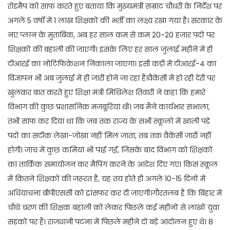
रोडमैप को साफ करते हुए बताया कि मुख्यमंत्री सम्राट चौधरी के निर्देश पर
अगले 5 वर्षों में 1 लाख शिक्षकों की भर्ती का लक्ष्य रखा गया है। सरकार के
नए प्लान के मुताबिक, अब हर साल कम से कम 20-20 हजार पदों पर
शिक्षकों की बहाली की जाएगी। इसके लिए हर साल जुलाई महीने में ही
टीआरई का नोटिफिकेशन निकाला जाएगा। इसी कड़ी में टीआरई-4 का
विज्ञापन भी अब जुलाई में ही जारी होने जा रहा है।वैकेंसी में हो रही देरी पर
खुलकर बात करते हुए शिक्षा मंत्री मिथिलेश तिवारी ने कहा कि हमारे
विभाग की कुछ प्रशासनिक मजबूरियां थीं। जब मैंने कार्यभार संभाला,
तभी साफ कर दिया था कि जब तक राज्य के सभी स्कूलों में खाली पड़े
पदों का सटीक लेखा-जोखा नहीं मिल जाता, तब तक वैकेंसी जारी नहीं
होगी। जांच में कुछ कमियां भी पाई गईं, जिसके बाद विभाग को शिक्षकों
का तार्किक समायोजन कर मैपिंग करने के आदेश दिए गए। किस स्कूल
में कितने शिक्षकों की जरूरत है, यह तय होते ही अगले 10-15 दिनों में
अधियाचना बीपीएससी को ट्रांसफर कर दी जाएगी।गौरतलब है कि बिहार में
चौथे चरण की शिक्षक बहाली को लेकर पिछले कई महीनों से लाखों युवा
सड़कों पर हैं। राजधानी पटना में पिछले महीने दो बड़े आंदोलन हुए थे। 8