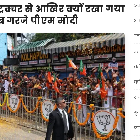
अंत
ट्रक्चर से आखिर क्यों रखा गया
खूब गरजे पीएम मोदी
अप
उत्त
उत्
कर
कृ
खे
गु
जम्