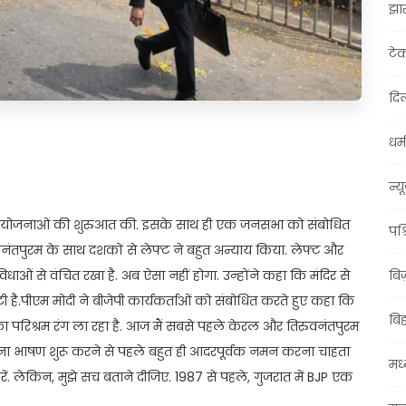
झा
टे
दिल
धर्म
t
ail
Share
न्य
ंने कई परियोजनाओं की शुरुआत की. इसके साथ ही एक जनसभा को संबोधित
पश्
ुवनंतपुरम के साथ दशकों से लेफ्ट ने बहुत अन्याय किया. लेफ्ट और
ाओं से वंचित रखा है. अब ऐसा नहीं होगा. उन्होंने कहा कि मंदिर से
बि
ी है.पीएम मोदी ने बीजेपी कार्यकर्ताओं को संबोधित करते हुए कहा कि
बि
का परिश्रम रंग ला रहा है. आज मैं सबसे पहले केरल और तिरुवनंतपुरम
पना भाषण शुरू करने से पहले बहुत ही आदरपूर्वक नमन करना चाहता
मध्
करें. लेकिन, मुझे सच बताने दीजिए. 1987 से पहले, गुजरात में BJP एक