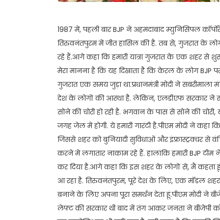
1987 में, पहली बार BJP ने अहमदाबाद म्युनिसिपल कॉर्पोरेश
तिरुवनंतपुरम में जीत हासिल की है. तब से, गुजरात के लो
रहे हैं.आगे कहा कि हमारी यात्रा गुजरात के एक शहर से शु
मेरा मानना है कि यह दिखाता है कि केरल के लोग BJP पर भर
गुजरात एक समय जुड़ा था.प्रधानमंत्री मोदी ने सबरीमाला मं
देश के लोगों की आस्था है. लेकिन, एलडीएफ सरकार ने सब
सोने की चोरी हो रही है. भगवान के पास से सोने की चोरी, 
जगह जेल में होगी. ये हमारी गारंटी है.पीएम मोदी ने कहा क
जिससे शहर को बुनियादी सुविधाओं और इंफ्रास्ट्रक्चर से वं
करने में लगातार नाकाम रहे हैं. हालांकि हमारी BJP टीम
कर दिया है.आगे कहा कि इस शहर के लोगों से, मैं कहता ह
आ रहा है. तिरुवनंतपुरम, पूरे देश के लिए, एक मॉडल शहर 
बनाने के लिए अपना पूरा समर्थन देता हूं.पीएम मोदी ने बीजे
लेफ्ट की सरकार थी बाद में तंग आकर जनता ने बीजेपी को 