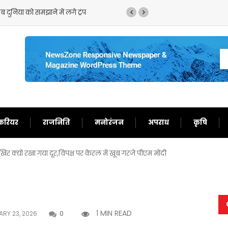
 समझाने में लगे ट्रंप
ट्रंप का फिर से बेतुका बयान,ईरान को 
करियर
राजनिति
मनोरंजन
अपराध
कृषि
आखिर क्यों रखा गया दूर,विपक्ष पर केरल में खूब गरजे पीएम मोदी
1 MIN READ
RY 23, 2026
0