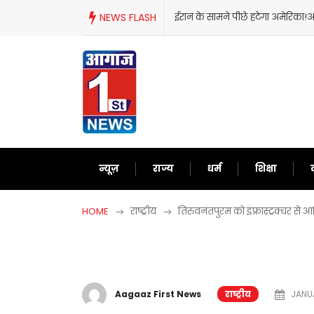
Skip
NEWS FLASH
ईरान के सामने पीछे हटेगा अमेरिका!अब दुनिया को
to
content
न्यूज़
राज्य
धर्म
शिक्षा
HOME
राष्ट्रीय
तिरुवनंतपुरम को इंफ्रास्ट्रक्चर से 
Aagaaz First News
राष्ट्रीय
JANUA