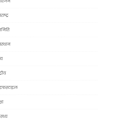
ोरंजन
राष्ट्र
जनिति
जस्थान
्य
ट्रीय
इफस्टाइल
्षा
ास्थ्य