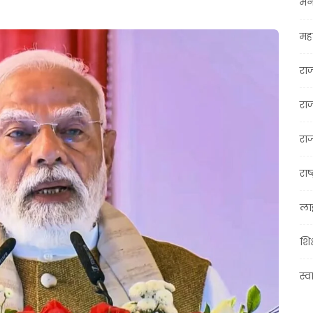
मन
महा
रा
रा
राज
राष्
ला
शिक
स्व