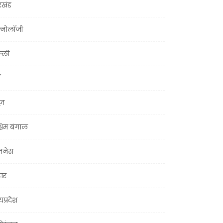
रखंड
क्नोलॉजी
्ली
ूज़
चिम बंगाल
ज़नेस
हार
यप्रदेश