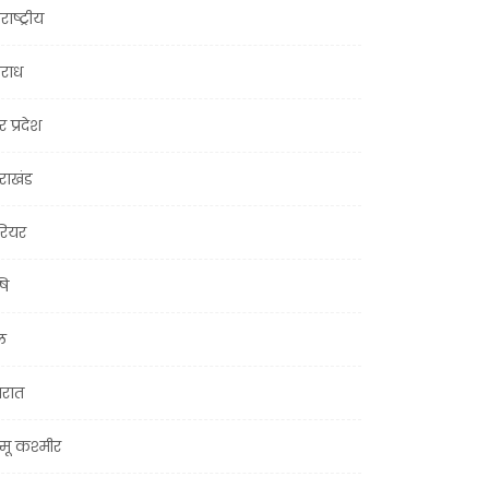
राष्ट्रीय
राध
र प्रदेश
तराखंड
ियर
षि
ल
जरात
मू कश्मीर