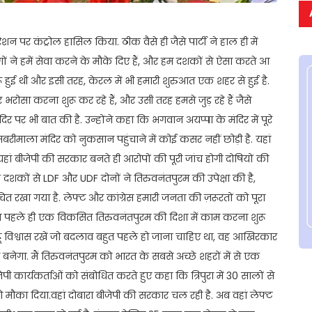
न पर कंट्रोल हासिल किया. ठीक वैसे ही जैसे पार्टी ने हाल ही में
गों ने हमें सेवा करने के मौके दिए हैं, और हम दशकों से ऐसा करते आ
रू हुई थी और इसी तरह, केरल में भी हमारी शुरुआत एक शहर से हुई है.
ोसा करना शुरू कर रहे हैं, और उसी तरह हमसे जुड़ रहे हैं जैसे
दिर पर भी बात की है. उन्होंने कहा कि भगवान अयप्पा के मंदिर में पूरे
रीमाला मंदिर को नुकसान पहुंचाने में कोई कसर नहीं छोड़ी है. यहां
यहां बीजेपी की सरकार बनते ही आरोपों की पूरी जांच होगी दोषियों की
ि दशकों से LDF और UDF दोनों ने तिरुवनंतपुरम की उपेक्षा की है,
चित रखा गया है. लेफ्ट और कांग्रेस हमारी जनता की ज़रूरतों को पूरा
 ने पहले ही एक विकसित तिरुवनंतपुरम की दिशा में काम करना शुरू
ूं विश्वास रखें जो बदलाव बहुत पहले हो जाना चाहिए था, वह आखिरकार
बनेगा. मैं तिरुवनंतपुरम को भारत के सबसे अच्छे शहरों में से एक
पी कार्यकर्ताओं को संबोधित करते हुए कहा कि त्रिपुरा में 30 सालों से
मौका दिया.वहां दोबारा बीजेपी की सरकार चल रही है. अब वहां लेफ्ट