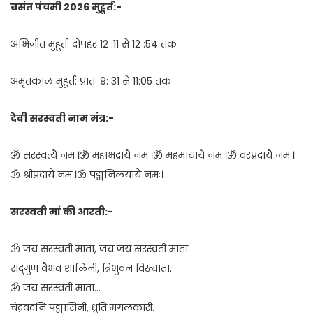
बसंत पंचमी 2026 मुहूर्त:-
अभिजीत मुहूर्त: दोपहर 12 :11 से 12 :54 तक
अमृतकाल मुहूर्त: प्रातः 9: 31 से 11:05 तक
देवी सरस्वती नाम मंत्र:-
ॐ सरस्वत्यै नमः।ॐ महाभद्रायै नमः।ॐ महमायायै नमः।ॐ वरप्रदायै नमः।
ॐ श्रीप्रदायै नमः।ॐ पद्मनिलयायै नमः।
सरस्वती मां की आरती:-
ॐ जय सरस्वती माता, जय जय सरस्वती माता.
सद्‍गुण वैभव शालिनी, त्रिभुवन विख्याता.
ॐ जय सरस्वती माता…
चंद्रवदनि पद्मासिनी, ध्रुति मंगलकारी.