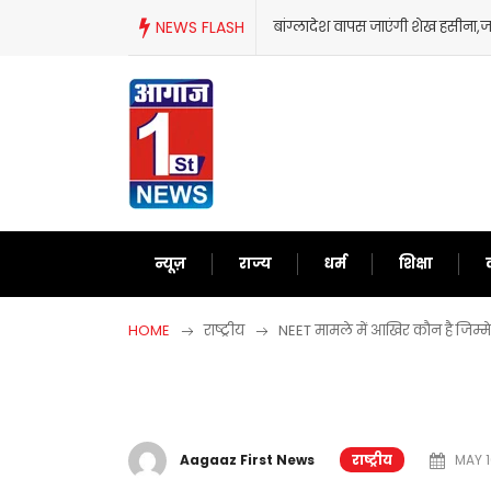
Skip
शेख हसीना,जानिए आखिर क्यों लिया ऐसा फैसला?
NEWS FLASH
‘गदर 2’ ने सनी
to
content
न्यूज़
राज्य
धर्म
शिक्षा
HOME
राष्ट्रीय
NEET मामले में आखिर कौन है जिम्मेदार
Aagaaz First News
राष्ट्रीय
MAY 1