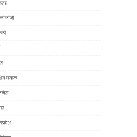
रखंड
क्नोलॉजी
्ली
ूज़
चिम बंगाल
ज़नेस
हार
यप्रदेश