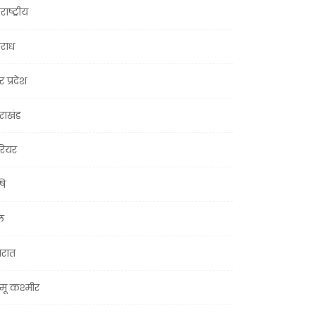
राष्ट्रीय
राध
र प्रदेश
तराखंड
ियर
षि
ल
जरात
मू कश्मीर