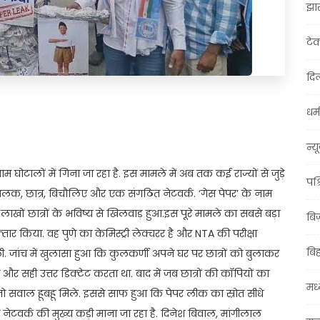
झा
टे
दिल
धर्म
t
ail
Share
न्य
ोटालों में गिना जा रहा है. इस मामले में अब तक कई राज्यों से जुड़े
पश्
संचालक, छात्र, बिचौलिए और एक संगठित नेटवर्क. ‘गेस पेपर’ के नाम
र लाखों छात्रों के भविष्य से खिलवाड़ हुआ.इस पूरे मामले का सबसे बड़ा
बि
तार किया. वह पुणे का केमिस्ट्री लेक्चरर है और NTA की परीक्षा
बि
 मिली. जांच में खुलासा हुआ कि कुलकर्णी अपने घर पर छात्रों को बुलाकर
र सही उत्तर डिक्टेट करता था. बाद में जब छात्रों की कॉपियों का
मध्
 सवाल हूबहू मिले. इससे साफ हुआ कि पेपर लीक का स्रोत सीधे
नेटवर्क की मुख्य कड़ी माना जा रहा है. दिनेश बिवाल, मांगीलाल