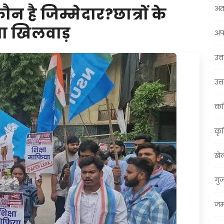
अंत
 है जिम्मेदार?छात्रों के
ेगा खिलवाड़
अप
उत्त
उत्
कर
कृ
खे
गु
जम्