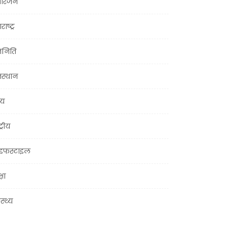
ोरंजन
राष्ट्र
जनिति
जस्थान
्य
ट्रीय
इफस्टाइल
्षा
ास्थ्य