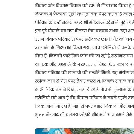
बिवाल और विकास बिवाल को CBI ने गिरफ्तार किया है. ज
नेटवर्क में फैलाया. सूत्रों के मुताबिक पेपर करीब 15 लाख 
परिवार के कई सदस्य पहले भी मेडिकल एंट्रेंस से जुड़े र
इस पूरे घोटाले का बड़ा वितरण केंद्र बनकर उभरा. यहां 
उसने बिवाल परिवार से पेपर खरीदकर छात्रों और कोचिंग 
उत्तराखंड से गिरफ्तार किया गया. जांच एजेंसियों ने उस
किए हैं, जिनकी फॉरेंसिक जांच की जा रही है.सत्यनारायण च
का एक और अहम लेकिन रहस्यमयी चेहरा हैं. उनका ‘दीप करि
बिवाल परिवार की छात्राओं की तस्वीरें मिलीं. यह संयोग 
स्ट्रोक’ नाम से गेस पेपर तैयार करते थे, जिनके सवाल कई
सार्वजनिक रूप से दिखाई नहीं दे रहे हैं.जांच में गुरुग्राम
एजेंसियों को शक है कि बिवाल परिवार ने सबसे पहले उनसे 
लिंक माना जा रहा है, जहां से पेपर बाहर निकला और आगे नेट
शुभम खैरनार, डॉ. धनंजय लोखंडे और मनीषा वाघमारे जैसे 