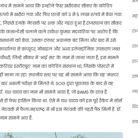
मन
ांच में सामने आया कि इन्होंने पेपर खरीदकर सीकर के कोचिंग
रुपये में खरीदा गया और फिर छात्रों को 3 से 5 लाख रुपये में बेचा गया.
महा
हे हैं, जिससे इनके नेटवर्क पर शक और गहरा हुआ है.राजस्थान का सीकर
रा
आरके कंसल्टेंसी चलाने वाले राकेश कुमार मंडावरिया पर आरोप है कि
संस्थानों को बेचा. उसका दफ्तर अचानक बंद मिला और बाद में उसे
रा
के कार्यालय से कंप्यूटर, मोबाइल और अन्य इलेक्ट्रॉनिक उपकरण जब्त
ौधरी, जिन्हें सीकर में ‘भाई सर’ के नाम से जाना जाता है, इस मामले
राज
यर इंस्टीट्यूट’ नाम का कोचिंग संस्थान था, जिसके पोस्टरों में
नहीं माना जा रहा. स्थानीय स्तर पर यह भी सामने आया कि वह ‘मास्टर
राष्
 बार असली परीक्षा से मिलते थे. SOG द्वारा पूछताछ के बाद से वह
ला
 के डॉ. यश यादव का नाम भी सामने आया है, जो BAMS के छात्र हैं.
ही पेपर हासिल किया था. ऐसे में यश यादव को इस पूरे रैकेट में सोर्स
शिक
वर्क में फैला.महाराष्ट्र में भी इस नेटवर्क की गहरी पैठ मिली है. डॉ.
नाम सामने आए हैं.
स्व