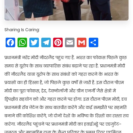
Sharing Is Caring:
Facebook
WhatsApp
Twitter
Telegram
Pinterest
Email
Gmail
Share
प्रधानमंत्री नरेंद्र मोदी नीदरलैंड पहुंच गए हैं. भारत का फोकस पिछले कुछ
समय से यूरोप के साथ व्‍यापारिक संबंध बढ़ाने पर रहा है. प्रधानमंत्री मोदी
की नीदरलैंड यात्रा यूरोप के साथ संबंधों को गहरा करने के भारत के
प्रयासों का ही हिस्सा है, जो पिछले कुछ वर्षों से जारी है. इस दौरान पीएम
मोदी का पूरा फोकस, ट्रेड, टेक्‍नोलॉजी और ग्रीन एनर्जी जैसे क्षेत्रों में
द्विपक्षीय सहयोग को और गहरा करने पर होगा. इस दौरान पीएम मोदी, डच
प्रधानमंत्री रॉब जेटेन के साथ बातचीत करेंगे और कई समझौते पर सहमति
बनाने की कोशिश करेंगे, जो दोनों देशों के भविष्‍य के रिश्‍तों का रास्‍ता तय
करेगा. नीदरलैंड पहुंचने पर प्रधानमंत्री मोदी का हवाईअड्डे पर एडजुटेंट-
जनरल और महामहिम राजा के सैन्य परिवार के प्रमुख रियर एडमिरल