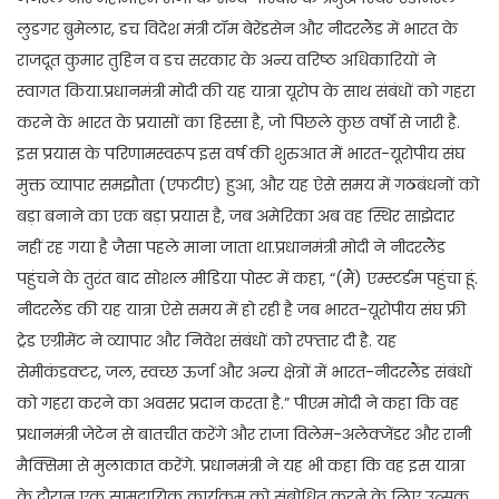
लुडगर ब्रुमेलार, डच विदेश मंत्री टॉम बेरेंडसेन और नीदरलैंड में भारत के
राजदूत कुमार तुहिन व डच सरकार के अन्य वरिष्ठ अधिकारियों ने
स्वागत किया.प्रधानमंत्री मोदी की यह यात्रा यूरोप के साथ संबंधों को गहरा
करने के भारत के प्रयासों का हिस्सा है, जो पिछले कुछ वर्षों से जारी है.
इस प्रयास के परिणामस्वरूप इस वर्ष की शुरुआत में भारत-यूरोपीय संघ
मुक्त व्यापार समझौता (एफटीए) हुआ, और यह ऐसे समय में गठबंधनों को
बड़ा बनाने का एक बड़ा प्रयास है, जब अमेरिका अब वह स्थिर साझेदार
नहीं रह गया है जैसा पहले माना जाता था.प्रधानमंत्री मोदी ने नीदरलैंड
पहुंचने के तुरंत बाद सोशल मीडिया पोस्ट में कहा, “(मैं) एम्स्टर्डम पहुंचा हूं.
नीदरलैंड की यह यात्रा ऐसे समय में हो रही है जब भारत-यूरोपीय संघ फ्री
ट्रेड एग्रीमेंट ने व्यापार और निवेश संबंधों को रफ्तार दी है. यह
सेमीकंडक्टर, जल, स्वच्छ ऊर्जा और अन्य क्षेत्रों में भारत-नीदरलैंड संबंधों
को गहरा करने का अवसर प्रदान करता है.” पीएम मोदी ने कहा कि वह
प्रधानमंत्री जेटेन से बातचीत करेंगे और राजा विलेम-अलेक्जेंडर और रानी
मैक्सिमा से मुलाकात करेंगे. प्रधानमंत्री ने यह भी कहा कि वह इस यात्रा
के दौरान एक सामुदायिक कार्यक्रम को संबोधित करने के लिए उत्सुक