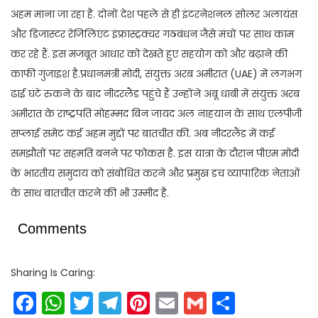
अहम माना जा रहा है. दोनों देश पहले से ही इंटरनेशनल सोलर अलायंस
और डिजास्टर रेजिलिएंट इंफ्रास्ट्रक्चर गठबंधन जैसे मंचों पर साथ काम
कर रहे हैं. इस मजबूत आधार को देखते हुए सहयोग को और बढ़ाने की
काफी गुंजाइश है.प्रधानमंत्री मोदी, संयुक्त अरब अमीरात (UAE) में लगभग
ढाई घंटे रुकने के बाद नीदरलैंड पहुंचे हैं उन्होंने अबू धाबी में संयुक्त अरब
अमीरात के राष्ट्रपति मोहम्मद बिन जायद अल नाहयान के साथ एलपीजी
सप्‍लाई समेट कई अहम मुद्दों पर बातचीत की. अब नीदरलैंड में कई
समझौतों पर सहमति बनने पर फोकस है. इस यात्रा के दौरान पीएम मोदी
के भारतीय समुदाय को संबोधित करने और प्रमुख डच व्यापारिक नेताओं
के साथ बातचीत करने की भी उम्मीद है.
Comments
Sharing Is Caring:
Facebook
WhatsApp
Twitter
Telegram
Pinterest
Email
Gmail
Share