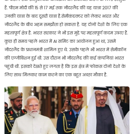
हैं. पीएम मोदी की 15 से 17 मई तक नीदरलैंड की यह यात्रा 2017 की
उनकी यात्रा के बाद दूसरी यात्रा है.सेमीकंडक्‍टर को लेकर भारत और
नीदरलैंड के बीच अहम समझौता हो सकता है. यह दोनों देशों के ल‍िए एक
महत्‍वपूर्ण क्षेत्र है. भारत सरकार ने भी इस मुद्दे पर महत्‍वपूर्ण कदम उठाए हैं.
कुछ ही समय पहले भारत में AI सम‍िट का आयोजन हुआ था, उसमें
नीदरलैंड के प्रधानमंत्री शाम‍िल हुए थे. उसके पहले भी भारत में सेमीकॉन
की एग्‍जीबिशन हुई थी. उस दौरान भी नीदरलैंड की कई कंपन‍ियां भारत
पहुंची थीं. इसको देखते हुए लगता है कि इस क्षेत्र में फोकस दोनों देशों के
ल‍िए साथ म‍िलकर काम करने का एक बहुत अच्‍छा मौका है.