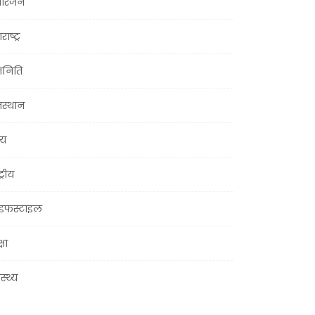
ोरंजन
राष्ट्र
जनिति
जस्थान
्य
ट्रीय
इफस्टाइल
्षा
ास्थ्य