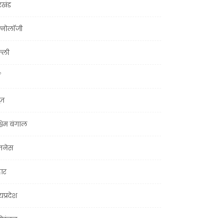
रखंड
क्नोलॉजी
्ली
ूज़
चिम बंगाल
ज़नेस
हार
यप्रदेश