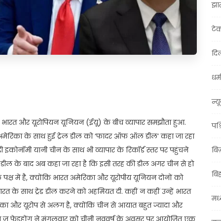
झा
टे
दिल
धर्म
t
ail
Share
न्य
को भारत और यूरोपियन यूनियन (ईयू) के बीच व्यापार समझौता हुआ.
पश्
रिका के साथ हुई ट्रेल डील को ‘फादर ऑफ ऑल डील’ कहा जा रहा
ी इकोनॉमी यानी चीन के साथ भी व्यापार के रिकॉर्ड स्तर पर पहुंचने
बि
ी डील के बाद अब कहा जा रहा है कि इसी तरह की डील अगर चीन से हो
बि
े पक्ष में है, क्योंकि भारत अमेरिका और यूरोपीय यूनियन दोनों को
भारत के साथ ट्रेड डील करने को अहमियत दी. कहीं न कहीं उन्हें भारत
मध्
का और यूरोप से अलग है, क्योंकि चीन से आयात बहुत ज्यादा और
दूत जू फेइहोंग ने मंगलवार को चीनी नववर्ष के अवसर पर आयोजित एक