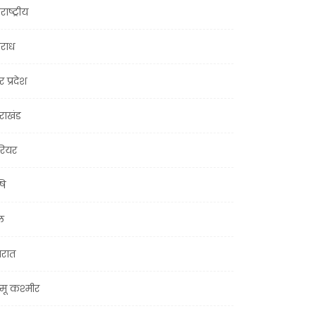
राष्ट्रीय
राध
र प्रदेश
तराखंड
ियर
षि
ल
जरात
मू कश्मीर