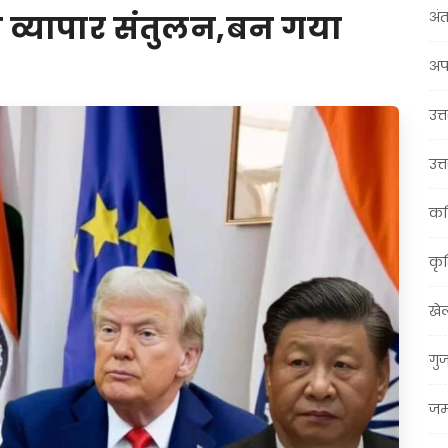
अंत
 व्यापार संतुलन,बन गया
अप
उत्त
उत्
कर
कृ
खे
गु
जम्