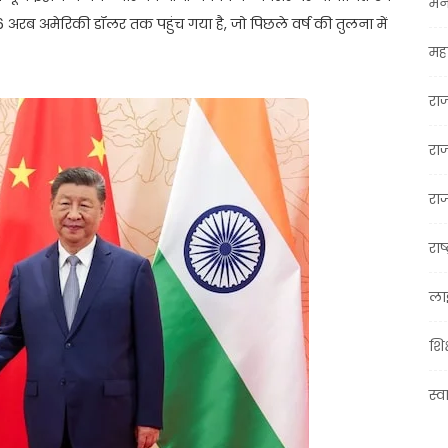
मन
55.6 अरब अमेरिकी डॉलर तक पहुंच गया है, जो पिछले वर्ष की तुलना में
महा
रा
रा
राज
राष्
ला
शिक
स्व