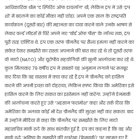
आधिकारिक थीम “द स्पिरिट ऑफ डायलॉग” थी, लेकिन ट्रंप ने उसे ‘ट्रंप
शो’ में बदलने का कोई मौका नहीं छोड़ा. अपने एक साल के राष्ट्रपति
कार्यकाल (दूसरी बार) की महानता का दावा करने वाले उनके भाषण से
लेकर वर्ल्ड लीडर्स से घिरे अपने नए “बोर्ड ऑफ पीस” के लॉन्च तक, ट्रंप
पूरी तरह एक्टिव थे. ट्रंप एक तरफ ग्रीनलैंड पर सैन्य हमला नहीं करने का
संकेत देकर समझौते का रास्ता अपनाने की बात कर रहे थे तो दूसरी तरफ
वो नाटो (NATO) और यूरोपीय सहयोगियों की खुली आलोचना कर रहे थे.
कुल मिलाकर 79 वर्षीय ट्रंप ने सबको यह अनुमान लगाने पर मजबूर
कर दिया कि वह वास्तव में क्या कर रहे हैं.ट्रंप ने ग्रीनलैंड को हासिल
करने की अपनी इच्छा को दोहराया, लेकिन स्पष्ट किया कि अमेरिका इसे
हासिल करने के लिए ताकत का इस्तेमाल नहीं करेगा. उन्होंने डेनमार्क
की आलोचना करते हुए उसे “अहसान फरामोश” कहा और तर्क दिया कि
अमेरिका के अलावा कोई भी देश ग्रीनलैंड की सुरक्षा नहीं कर सकता. बाद
में उन्होंने मीडिया से कहा कि ग्रीनलैंड पर समझौते के लिए नाटो
महासचिव मार्क रुटे के साथ बातचीत हुई है. ट्रंप का कहना है कि वह और
मार्क रुटे ‘भविष्य के समझौते की रूपरेखा (फ्रेमवर्क)’ पर सहमत हुए हैं.