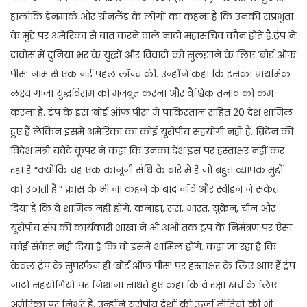
हालांकि डेनमार्क और ग्रीनलैंड के लोगों का कहना है कि उनकी संप्रभुता
के मुद्दे पर अमेरिका से बात करने वाले नाटो महासचिव कौन होते हैं.ट्रंप ने
दावोस में दुनिया भर के युद्धों और विवादों को सुलझाने के लिए ‘बोर्ड ऑफ
पीस’ नाम से एक नई पहल लॉन्च की. उन्होंने कहा कि इसका प्राथमिक
लक्ष्य गाजा युद्धविराम को मजबूत करना और वैश्विक तनाव को कम
करना है. ट्रंप के इस ‘बोर्ड ऑफ पीस’ में पाकिस्तान सहित 20 देश शामिल
हुए हैं लेकिन इसमें अमेरिका का कोई यूरोपीय सहयोगी नहीं है. ब्रिटेन की
विदेश मंत्री यवेटे कूपर ने कहा कि उनका देश इस पर हस्ताक्षर नहीं कर
रहा है “क्योंकि यह एक कानूनी संधि के बारे में है जो बहुत व्यापक मुद्दों
को उठाती है.” फ्रांस के भी ना कहने के बाद नॉर्वे और स्वीडन ने संकेत
दिया है कि वे शामिल नहीं होंगे. कनाडा, रूस, भारत, यूक्रेन, चीन और
यूरोपीय संघ की कार्यकारी शाखा ने भी अभी तक ट्रंप के निमंत्रण पर ऐसा
कोई संकेत नहीं दिया है कि वो इसमें शामिल होंगे. कहा जा रहा है कि
केवल ट्रंप के सुपरफैन ही ‘बोर्ड ऑफ पीस’ पर हस्ताक्षर के लिए आए हैं.ट्रंप
नाटो सहयोगियों पर निशाना साधते हुए कहा कि वे रक्षा खर्च के लिए
अमेरिका पर निर्भर हैं. उन्होंने यूरोपीय देशों की ऊर्जा नीतियों की भी