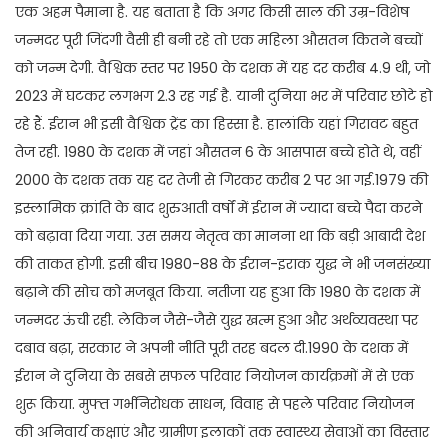
एक अहम पैमाना है. यह बताता है कि अगर किसी साल की उम्र-विशेष
जन्मदर पूरी जिंदगी वैसी ही बनी रहे तो एक महिला औसतन कितने बच्चों
को जन्म देगी. वैश्विक स्तर पर 1950 के दशक में यह दर करीब 4.9 थी, जो
2023 में घटकर लगभग 2.3 रह गई है. यानी दुनिया भर में परिवार छोटे हो
रहे हैं. ईरान भी इसी वैश्विक ट्रेंड का हिस्सा है. हालांकि यहां गिरावट बहुत
तेज रही. 1980 के दशक में जहां औसतन 6 के आसपास बच्चे होते थे, वहीं
2000 के दशक तक यह दर तेजी से गिरकर करीब 2 पर आ गई.1979 की
इस्लामिक क्रांति के बाद शुरुआती वर्षों में ईरान में ज्यादा बच्चे पैदा करने
को बढ़ावा दिया गया. उस समय नेतृत्व का मानना था कि बड़ी आबादी देश
की ताकत होगी. इसी बीच 1980-88 के ईरान-इराक युद्ध ने भी जनसंख्या
बढ़ाने की सोच को मजबूत किया. नतीजा यह हुआ कि 1980 के दशक में
जन्मदर ऊंची रही. लेकिन जैसे-जैसे युद्ध खत्म हुआ और अर्थव्यवस्था पर
दबाव बढ़ा, सरकार ने अपनी नीति पूरी तरह बदल दी.1990 के दशक में
ईरान ने दुनिया के सबसे सफल परिवार नियोजन कार्यक्रमों में से एक
शुरू किया. मुफ्त गर्भनिरोधक साधन, विवाह से पहले परिवार नियोजन
की अनिवार्य कक्षाएं और ग्रामीण इलाकों तक स्वास्थ्य सेवाओं का विस्तार