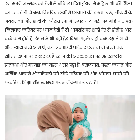
इन सबने जन्मदर को तेजी से नीचे ला दिया.ईरान में महिलाओं की शिक्षा
का स्तर तेजी से बढ़ा. विश्वविद्यालयों में छात्राओं की संख्या बढ़ी, नौकरी के
अवसर बढ़े और शादी की औसत उम्र भी ऊपर चली गई. जब महिलाएं पढ़-
लिखकर करियर पर ध्यान देती हैं तो आमतौर पर शादी देर से होती है और
बच्चे कम होते हैं. ईरान में भी यही ट्रेंड दिखा. पहले जहां कम उम्र में शादी
और ज्यादा बच्चे आम थे, वहीं अब शहरी परिवार एक या दो बच्चों तक
सीमित रहना पसंद कर रहे हैं.ईरान की अर्थव्यवस्था पर अंतरराष्ट्रीय
प्रतिबंधों और महंगाई का गहरा असर पड़ा है. बेरोजगारी, बढ़ती कीमतें और
अस्थिर आय ने भी परिवारों को छोटे परिवार की ओर धकेला. बच्चों की
परवरिश, शिक्षा और स्वास्थ्य पर खर्च लगातार बढ़ा है।