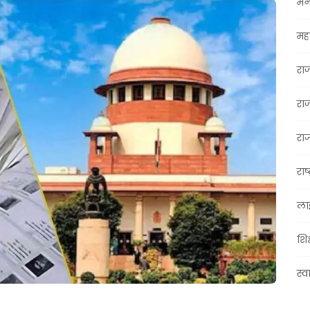
मन
महा
रा
रा
राज
राष्
ला
शिक
स्व