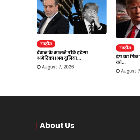
राष्ट्रीय
राष्ट्रीय
ाकर ऐंठी
ईरान के सामने पीछे हटेगा
ट्रंप का फि
अमेरिका!अब दुनिया...
को...
August 7, 2026
August 7
About Us