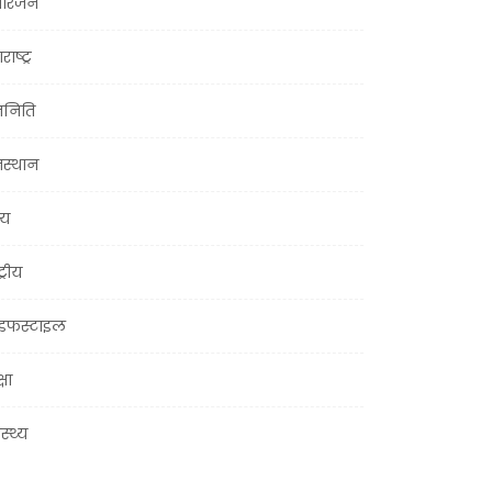
ोरंजन
राष्ट्र
जनिति
जस्थान
्य
ट्रीय
इफस्टाइल
्षा
ास्थ्य