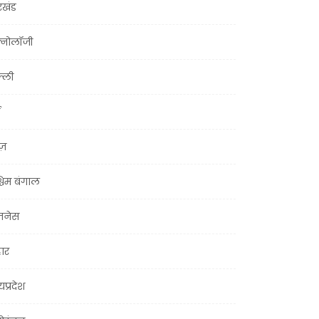
रखंड
क्नोलॉजी
्ली
ूज़
चिम बंगाल
ज़नेस
हार
यप्रदेश