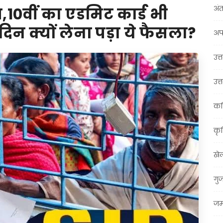
अंत
,10वीं का एडमिट कार्ड भी
िन क्यों लेना पड़ा ये फैसला?
अप
उत्त
उत्
कर
कृ
खे
गु
जम्