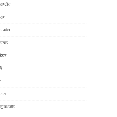
राष्ट्रीय
राध
र प्रदेश
तराखंड
ियर
षि
ल
जरात
मू कश्मीर