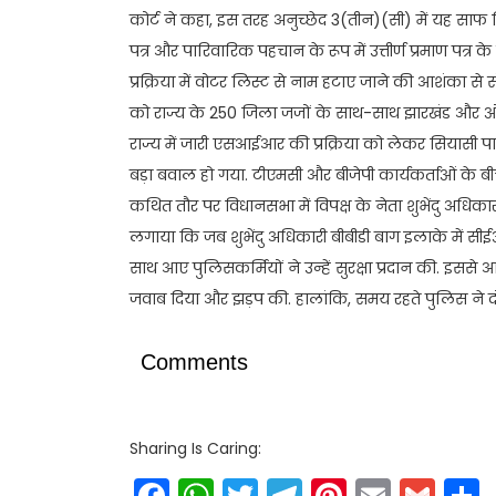
कोर्ट ने कहा, इस तरह अनुच्छेद 3(तीन)(सी) में यह साफ कि
पत्र और पारिवारिक पहचान के रूप में उत्तीर्ण प्रमाण पत्र 
प्रक्रिया में वोटर लिस्ट से नाम हटाए जाने की आशंका स
को राज्य के 250 जिला जजों के साथ-साथ झारखंड और ओड
राज्य में जारी एसआईआर की प्रक्रिया को लेकर सियासी प
बड़ा बवाल हो गया. टीएमसी और बीजेपी कार्यकर्ताओं के बी
कथित तौर पर विधानसभा में विपक्ष के नेता शुभेंदु अधिक
लगाया कि जब शुभेंदु अधिकारी बीबीडी बाग इलाके में सीई
साथ आए पुलिसकर्मियों ने उन्हें सुरक्षा प्रदान की. इससे आ
जवाब दिया और झड़प की. हालांकि, समय रहते पुलिस ने द
Comments
Sharing Is Caring:
Facebook
WhatsApp
Twitter
Telegram
Pinteres
Email
Gm