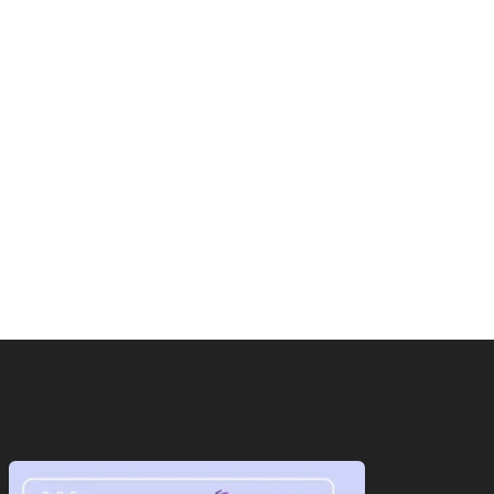
ाष्ट्रीय
राष्ट्रीय
ान के सामने पीछे हटेगा
ट्रंप का फिर से बेतुका बयान,ईरान
ेरिका!अब दुनिया...
को...
August 7, 2026
August 7, 2026