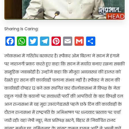
Sharing Is Caring:
Facebook
WhatsApp
Twitter
Telegram
Pinterest
Email
Gmail
Share
लोकसभा में गतिरोध बरकरार है। स्पीकर ओम बिरला ने सदन में हंगामे
पर नाराजगी प्रकट करते हुए कहा कि सदन में मर्यादा बनाए रखना सबकी
सामूहिक जवाबदेही है। उन्होंने कहा कि मौजूदा अव्यवस्था की हालत को
देखते हुए सदन की कार्यवाही चलाना संभव नहीं है। स्पीकर ने सदन की
कार्यवाही दोपहर 12 बजे तक स्थगित कर दी।लोकसभा में विपक्ष के नेता
राहुल गांधी के बयानों पर सत्ताधारी पार्टी की आपत्तियों के बाद विपक्षी दल
आज राज्यसभा में यह मुद्दा उठाएंगे।इससे पहले छठे दिन की कार्यवाही के
दौरान राज्यसभा में राष्ट्रपति के अभिभाषण पर धन्यवाद प्रस्ताव पर चर्चा
जारी रही। यहां जेपी नड्डा, नेता प्रतिपक्ष खरगे, बिहार से निर्वाचित राजद
सांसद मनोज झा, तमिलनाडु के सांसद कमल हासन आदि ने अपनी बातें