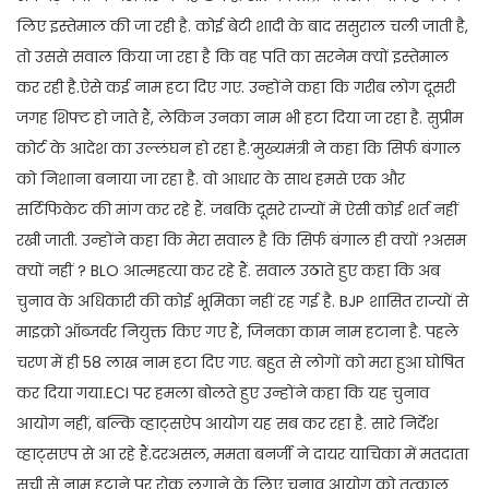
लिए इस्तेमाल की जा रही है. कोई बेटी शादी के बाद ससुराल चली जाती है,
तो उससे सवाल किया जा रहा है कि वह पति का सरनेम क्यों इस्तेमाल
कर रही है.ऐसे कई नाम हटा दिए गए. उन्होंने कहा कि गरीब लोग दूसरी
जगह शिफ्ट हो जाते हैं, लेकिन उनका नाम भी हटा दिया जा रहा है. सुप्रीम
कोर्ट के आदेश का उल्लंघन हो रहा है.‘मुख्यमंत्री ने कहा कि सिर्फ बंगाल
को निशाना बनाया जा रहा है. वो आधार के साथ हमसे एक और
सर्टिफिकेट की मांग कर रहे हैं. जबकि दूसरे राज्यों में ऐसी कोई शर्त नहीं
रखी जाती. उन्होंने कहा कि मेरा सवाल है कि सिर्फ बंगाल ही क्यों ?असम
क्यों नहीं ? BLO आत्महत्या कर रहे हैं. सवाल उठाते हुए कहा कि अब
चुनाव के अधिकारी की कोई भूमिका नहीं रह गई है. BJP शासित राज्यों से
माइक्रो ऑब्जर्वर नियुक्त किए गए हैं, जिनका काम नाम हटाना है. पहले
चरण में ही 58 लाख नाम हटा दिए गए. बहुत से लोगों को मरा हुआ घोषित
कर दिया गया.ECI पर हमला बोलते हुए उन्होंने कहा कि यह चुनाव
आयोग नहीं, बल्कि व्हाट्सऐप आयोग यह सब कर रहा है. सारे निर्देश
व्हाट्सएप से आ रहे हैं.दरअसल, ममता बनर्जी ने दायर याचिका में मतदाता
सूची से नाम हटाने पर रोक लगाने के लिए चुनाव आयोग को तत्काल