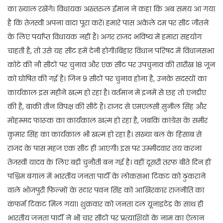
का ख्याल रखेंगे। विधायक अख्तरुल ईमान ने कहा कि अब समय आ गया
है कि तेजस्वी अपना वादा पूरा करें। हमारे पास अकेले दम पर सीट जीतने
के लिए पर्याप्त विधायक नहीं हैं। अगर राजद भविष्य में हमारा सहयोग
चाहती है, तो उसे यह सीट हमें देनी होगी।बिहार विधान परिषद में विधानसभा
कोटे की नौ सीटों पर चुनाव और एक सीट पर उपचुनाव की तारीख 18 जून
को घोषित की गई है। जिन 9 सीटों पर चुनाव होना है, उनके सदस्यों का
कार्यकाल इस महीने खत्म हो रहा है। वर्तमान में इनमें से छह तो एनडीए
की है, बाकी तीन विपक्ष की सीटें हैं। राजद से एमएलसी सुनील सिंह और
मोहम्मद फारूक का कार्यकाल खत्म हो रहा है, जबकि कांग्रेस के समीर
कुमार सिंह का कार्यकाल भी खत्म हो रहा है। संख्या बल के हिसाब से
राजद के पास महज एक सीट ही आएगी। इस पर उम्मीदवार तय करना
तेजस्वी यादव के लिए बड़ी चुनौती बन गई है। वहीं दूसरी तरफ बीते दिन हीं
पश्चिम बंगाल में भारतीय जनता पार्टी के लोकसभा टिकट को ठुकराने
वाले भोजपुरी फिल्मों के स्टार पवन सिंह को आखिरकार राजनीति का
कंफर्म टिकट मिल गया। शुक्रवार को जनता दल यूनाइटेड के साथ ही
भारतीय जनता पार्टी ने भी चार सीटों पर प्रत्याशियों के नाम का ऐलान