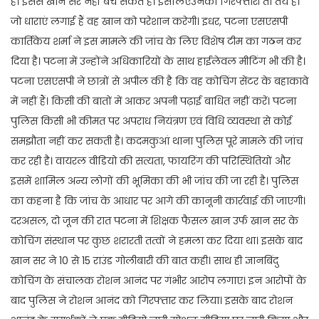
है। इससे खान सर नहीं बच सकते हैं। इसलिएउनकी गिरफ्तारी तो तय है।
जो धाराएं लगाई हैं वह खान को परेशान करेगी। इधर, पटना एसएसपी
कार्तिकेय शर्मा ने इस मामले की जांच के लिए विशेष टीम का गठन कर
दिया है। पटना में उन्होंने अधिकारियों के साथ हाईलेवल मीटिंग भी की है।
पटना एसएसपी ने छात्रों से अपील की है कि वह कोचिंग सेंटर के बहाकावे
में नहीं हैं। किसी की बातों में आकर अपनी पढ़ाई बाधित नहीं करें। पटना
पुलिस किसी भी कीमत पर अपराध नियंत्रण एवं विधि व्यवस्था से कोई
समझौता नहीं कर सकती है। कदमकुआं थाना पुलिस पूरे मामले की जांच
कर रही है। वायरल वीडियो की सत्यता, फायरिंग की परिस्थितियों और
इसमें शामिल अन्य लोगों की भूमिका की भी जांच की जा रही है। पुलिस
का कहना है कि जांच के आधार पर आगे की कानूनी कार्रवाई की जाएगी।
दरअसल, दो जून की रात पटना में शिक्षक फैसल खान उर्फ खान सर के
कोचिंग संस्थान पर कुछ शरारती तत्वों ने हमला कर दिया था। इसके बाद
खान सर ने 10 से 15 राउंड गोलीबारी की बात कही। साथ ही ज्ञानबिंदु
कोचिंग के संचालक रोशन आनंद पर गंभीर आरोप लगाए। इन आरोपों के
बाद पुलिस ने रोशन आनंद को गिरफ्तार कर लिया। इसके बाद रोशन