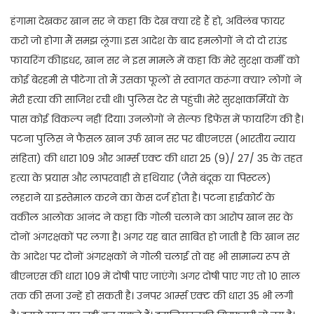
हंगामा देखकर खान सर ने कहा कि देख क्या रहे हैं हो, अविलंब फायर
करो जो होगा मैं समझ लूंगा। इस आदेश के बाद हमलोगों ने दो दो राउंड
फायरिंग की।इधर, खान सर ने इस मामले में कहा कि मेरे सुरक्षा कर्मी को
कोई बेरहमी से पीटेगा तो मैं उसका फूलों से स्वागत करूंगा क्या? लोगों ने
मेरी हत्या की साजिश रची थी। पुलिस देर से पहुंची। मेरे सुरक्षाकर्मियों के
पास कोई विकल्प नहीं दिया। उनलोगों ने सेल्फ डिफेंस में फायरिंग की है।
पटना पुलिस ने फैसल खान उर्फ खान सर पर बीएनएस (भारतीय न्याय
संहिता) की धारा 109 और आर्म्स एक्ट की धारा 25 (9)/ 27/ 35 के तहत
हत्या के प्रयास और लापरवाही से हथियार (जैसे बंदूक या पिस्टल)
लहराने या इस्तेमाल करने का केस दर्ज होता है। पटना हाईकोर्ट के
वकील आलोक आनंद ने कहा कि गोली चलाने का आरोप खान सर के
दोनों अंगरक्षकों पर लगा है। अगर यह बात साबित हो जाती है कि खान सर
के आदेश पर दोनों अंगरक्षकों ने गोली चलाई तो वह भी सामान्य रूप से
बीएनएस की धारा 109 में दोषी पाए जाएंगे। अगर दोषी पाए गए तो 10 साल
तक की सजा उन्हें हो सकती है। उनपर आर्म्स एक्ट की धारा 35 भी लगी