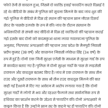
फोटो तेजी से वायरल हुआ, जिसमें दो व्यक्ति हवाई फायरिंग करते दिखाई दे
रहे थे। वीडियो के संबंध में पुलिस को सूचना मिलने के बाद जांच शुरू की
गई। पुलिस ने वीडियो में दिख रहे स्थान की पहचान खान जीएस रिसर्च
सेंटर के पासके इलाके के रूप में की। जांच के दौरान संस्थान के
अधिकारियों से संपर्क कर वीडियो में दिख रहे व्यक्तियों की पहचान कराई
गई। इसके बाद दोनों को कदमकुआं थाना लाया गया।पटना पुलिस के
अनुसार, गिरफ्तार अंगरक्षकों की पहचान उत्तर प्रदेश के मैनपुरी निवासी
प्रदीप कुमार (38 वर्ष) और कासगंज निवासी लोकेश सिंह (34 वर्ष) के
रूप में हुई है। दोनों एक निजी सुरक्षा एजेंसी के माध्यम से सुरक्षा गार्ड के रूप
में कार्यरत बताए गए हैं। पुलिस ने दोनों सुरक्षा गार्डों के पास से लाइसेंसी
रायफल और कारतूस बरामद किए हैं। जांच में एक रायफल के साथ तीन
राउंड और दूसरी रायफल के साथ भी तीन राउंड कारतूस मिलने की बात
कही गई है।थाने में दिए गए आवेदन में आरोप लगाया गया है कि दोनों
सुरक्षा गार्डों ने लोगों में भय और दहशत फैलाने तथा सार्वजनिक रूप से
हथियार का प्रदर्शन करने के उद्देश्य से फायरिंग की। दोनों अंगरक्षकों ने
कबूल किया है कि उन्होंने खान सर के कहने पर ही फायरिंग की। दोनों