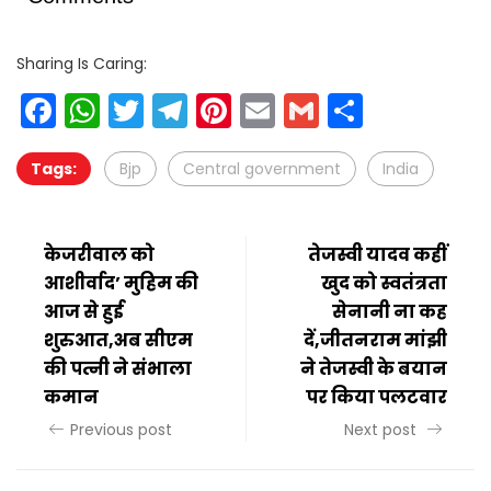
Sharing Is Caring:
Facebook
WhatsApp
Twitter
Telegram
Pinterest
Email
Gmail
Share
Tags:
Bjp
Central government
India
केजरीवाल को
तेजस्वी यादव कहीं
आशीर्वाद’ मुहिम की
खुद को स्वतंत्रता
आज से हुई
सेनानी ना कह
शुरुआत,अब सीएम
दें,जीतनराम मांझी
की पत्नी ने संभाला
ने तेजस्वी के बयान
कमान
पर किया पलटवार
Previous post
Next post