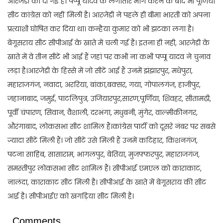
आरजेडी को दी गई है। पप्पू यादव के लगातार मांग करने के बाद भी पूर्णिया
सीट कांग्रेस को नहीं मिली है। आरजेडी ने पहले ही बीमा भारती को अपना
प्रत्याशी घोषित कर दिया था। कन्हैया कुमार को भी झटका लगा है।
बेगूसराय सीट सीपीआई के खाते में चली गई है। इतना ही नही, आरजेडी के
खाते में वे तीन सीटें भी आई हैं जहां पर कभी ना कभी पप्पू यादव ने चुनाव
लड़ा है।आरजेडी के हिस्से में जो सीटें आई हैं उनमें झंझारपुर, मधेपुरा,
महाराजगंज, नवादा, अररिया, बांका,बक्सर, गया, गोपालगंज, हाजीपुर,
जहानाबाद, जमुई, पाटलिपुत्र, उजियारपुर,सारण,पूर्णिया, शिवहर, सीतामढ़ी,
पूर्वी चंपारण, सिवान, वैशाली, दरभंगा, मधुबनी, मुंगेर, वाल्मीकीनगर,
औरंगाबाद, लोकसभा सीट शामिल हैं।कांग्रेस पार्टी को दूसरे नंबर पर सबसे
ज्यादा सीटें मिली हैं। जो सीटें उसे मिली हैं उनमें कटिहार, किशनगंज,
पटना साहिब, सासाराम, भागलपुर, बेतिया, मुजफ्फरपुर, महाराजगंज,
समस्तीपुर लोकसभा सीट शामिल हैं। सीपीआई एमएल को काराकाट,
नालंदा, काराकाट सीट मिली है। सीपीआई के खाते में बेगूसराय की सीट
आई है। सीपीआईए को खगड़िया सीट मिली है।
Comments