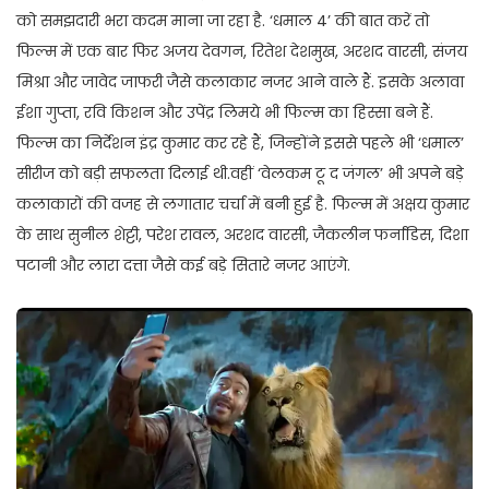
को समझदारी भरा कदम माना जा रहा है. ‘धमाल 4’ की बात करें तो
फिल्म में एक बार फिर अजय देवगन, रितेश देशमुख, अरशद वारसी, संजय
मिश्रा और जावेद जाफरी जैसे कलाकार नजर आने वाले हैं. इसके अलावा
ईशा गुप्ता, रवि किशन और उपेंद्र लिमये भी फिल्म का हिस्सा बने हैं.
फिल्म का निर्देशन इंद्र कुमार कर रहे हैं, जिन्होंने इससे पहले भी ‘धमाल’
सीरीज को बड़ी सफलता दिलाई थी.वहीं ‘वेलकम टू द जंगल’ भी अपने बड़े
कलाकारों की वजह से लगातार चर्चा में बनी हुई है. फिल्म में अक्षय कुमार
के साथ सुनील शेट्टी, परेश रावल, अरशद वारसी, जैकलीन फर्नांडिस, दिशा
पटानी और लारा दत्ता जैसे कई बड़े सितारे नजर आएंगे.