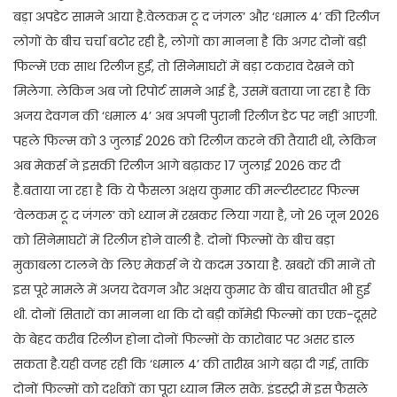
बड़ा अपडेट सामने आया है.वेलकम टू द जंगल’ और ‘धमाल 4’ की रिलीज
लोगों के बीच चर्चा बटोर रही है, लोगों का मानना है कि अगर दोनों बड़ी
फिल्में एक साथ रिलीज हुईं, तो सिनेमाघरों में बड़ा टकराव देखने को
मिलेगा. लेकिन अब जो रिपोर्ट सामने आई है, उसमें बताया जा रहा है कि
अजय देवगन की ‘धमाल 4’ अब अपनी पुरानी रिलीज डेट पर नहीं आएगी.
पहले फिल्म को 3 जुलाई 2026 को रिलीज करने की तैयारी थी, लेकिन
अब मेकर्स ने इसकी रिलीज आगे बढ़ाकर 17 जुलाई 2026 कर दी
है.बताया जा रहा है कि ये फैसला अक्षय कुमार की मल्टीस्टारर फिल्म
‘वेलकम टू द जंगल’ को ध्यान में रखकर लिया गया है, जो 26 जून 2026
को सिनेमाघरों में रिलीज होने वाली है. दोनों फिल्मों के बीच बड़ा
मुकाबला टालने के लिए मेकर्स ने ये कदम उठाया है. खबरों की मानें तो
इस पूरे मामले में अजय देवगन और अक्षय कुमार के बीच बातचीत भी हुई
थी. दोनों सितारों का मानना था कि दो बड़ी कॉमेडी फिल्मों का एक-दूसरे
के बेहद करीब रिलीज होना दोनों फिल्मों के कारोबार पर असर डाल
सकता है.यही वजह रही कि ‘धमाल 4’ की तारीख आगे बढ़ा दी गई, ताकि
दोनों फिल्मों को दर्शकों का पूरा ध्यान मिल सके. इंडस्ट्री में इस फैसले