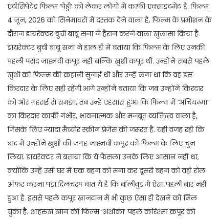
एंटीसिपेटेड फिल्म ‘पेड्डी‘ को लेकर लोगों में काफी एक्साइटमेंट है. फिल्म
4 जून, 2026 को सिनेमाघरों में दस्तक देने वाला है, फिल्म के प्रमोशन के
दौरान डायरेक्टर बुची बाबू सना ने हैरान करने वाला खुलासा किया है.
डायरेक्टर बुची बाबू सना ने हाल ही में बताया कि फिल्म के लिए उनकी
पहली पसंद जाह्नवी कपूर नहीं बल्कि खुशी कपूर थीं. उन्होंने सबसे पहले
खुशी को फिल्म की कहानी सुनाई थी और उन्हें लगा था कि वह इस
किरदार के लिए सही रहेंगी.आगे उन्होंने बताया कि जब उन्होंने किरदार
को और गहराई से समझा, तब उन्हें एहसास हुआ कि फिल्म में ‘अचियम्मा’
का किरदार काफी गंभीर, भावनात्मक और मजबूत व्यक्तित्व वाला है,
जिसके लिए ज्यादा मैच्योर स्क्रीन प्रेजेंस की जरूरत है. यही वजह रही कि
बाद में उन्होंने खुशी की जगह जाह्नवी कपूर को फिल्म के लिए चुन
लिया. डायरेक्टर ने बताया कि ये फैसला उनके लिए आसान नहीं था,
क्योंकि उन्हें उसी घर में एक बहन को मना कर दूसरी बहन को वही रोल
ऑफर करना पड़ा.दिलचस्प बात ये है कि बॉलीवुड में ऐसा पहली बार नहीं
हुआ है. इससे पहले कपूर खानदान में भी कुछ ऐसा ही देखने को मिल
चुका है. शाहरुख खान की फिल्म ‘अशोका’ पहले करिश्मा कपूर को