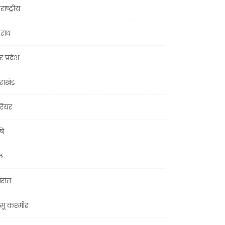
राष्ट्रीय
राध
र प्रदेश
तराखंड
ियर
षि
ल
जरात
मू कश्मीर