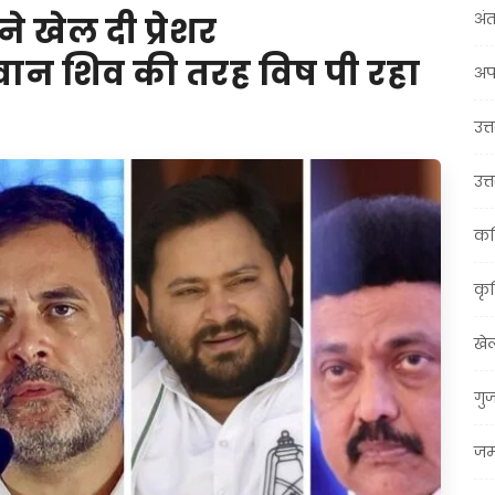
अंत
े खेल दी प्रेशर
वान शिव की तरह विष पी रहा
अप
उत्त
उत्
कर
कृ
खे
गु
जम्