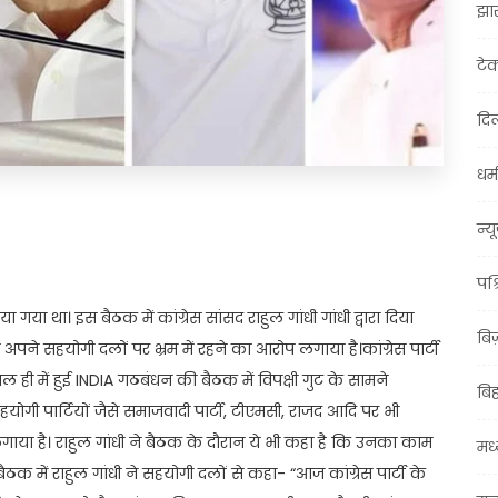
झा
टे
दिल
धर्म
t
ail
Share
न्य
पश्
था। इस बैठक में कांग्रेस सांसद राहुल गांधी गांधी द्वारा दिया
बि
पने सहयोगी दलों पर भ्रम में रहने का आरोप लगाया है।कांग्रेस पार्टी
ल ही में हुई INDIA गठबंधन की बैठक में विपक्षी गुट के सामने
बि
सहयोगी पार्टियों जैसे समाजवादी पार्टी, टीएमसी, राजद आदि पर भी
ाया है। राहुल गांधी ने बैठक के दौरान ये भी कहा है कि उनका काम
मध्
 में राहुल गांधी ने सहयोगी दलों से कहा- “आज कांग्रेस पार्टी के