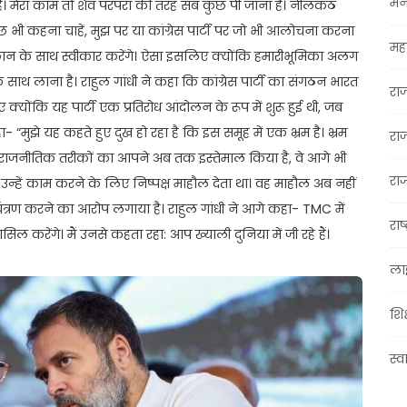
मन
ं है। मेरा काम तो शैव परंपरा की तरह सब कुछ पी जाना है। नीलकंठ
छ भी कहना चाहें, मुझ पर या कांग्रेस पार्टी पर जो भी आलोचना करना
महा
मुस्कान के साथ स्वीकार करेंगे। ऐसा इसलिए क्योंकि हमारीभूमिका अलग
साथ लाना है। राहुल गांधी ने कहा कि कांग्रेस पार्टी का संगठन भारत
रा
क्योंकि यह पार्टी एक प्रतिरोध आंदोलन के रूप में शुरू हुई थी, जब
 “मुझे यह कहते हुए दुख हो रहा है कि इस समूह में एक भ्रम है। भ्रम
रा
 राजनीतिक तरीकों का आपने अब तक इस्तेमाल किया है, वे आगे भी
राज
उन्हें काम करने के लिए निष्पक्ष माहौल देता था। वह माहौल अब नहीं
यंत्रण करने का आरोप लगाया है। राहुल गांधी ने आगे कहा- TMC में
राष्
हासिल करेंगे। मैं उनसे कहता रहा: आप ख्याली दुनिया में जी रहे हैं।
ला
शिक
स्व