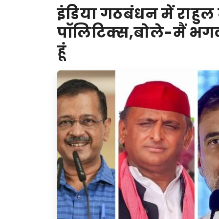
इंडिया गठबंधन में राहुल न
पॉलिटिक्स,बोले-मैं भग
हूं