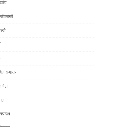
रखंड
क्नोलॉजी
्ली
ूज़
चिम बंगाल
ज़नेस
हार
यप्रदेश