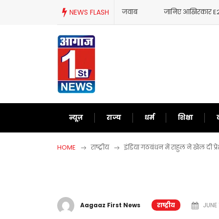
Skip
NEWS FLASH
जानिए आखिरकार E20 पेट्रोल जांच में 
to
content
न्यूज़
राज्य
धर्म
शिक्षा
HOME
राष्ट्रीय
इंडिया गठबंधन में राहुल ने खेल दी प
Aagaaz First News
राष्ट्रीय
JUNE 