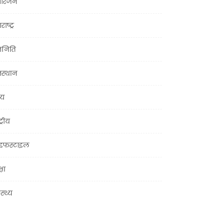
ोरंजन
राष्ट्र
जनिति
जस्थान
्य
ट्रीय
इफस्टाइल
्षा
ास्थ्य