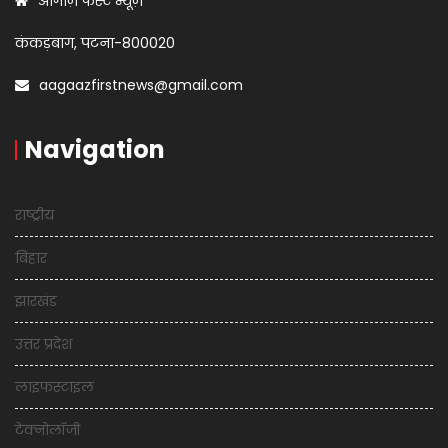
आगाज़ फर्स्ट न्यूज़
कंकड़बाग, पटना-800020
aagaazfirstnews@gmail.com
Navigation
राष्ट्रीय
बिहार
झारखंड
उत्तर प्रदेश
लाइफस्टाइल
टेक्नोलॉजी