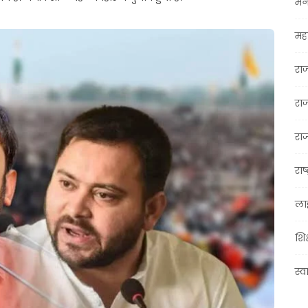
मन
महा
रा
रा
राज
राष्
ला
शिक
स्व