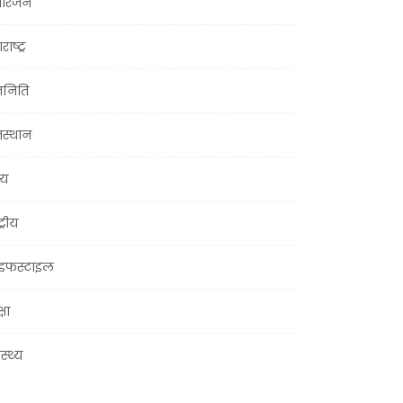
ोरंजन
राष्ट्र
जनिति
जस्थान
्य
ट्रीय
इफस्टाइल
्षा
ास्थ्य