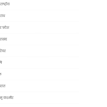
राष्ट्रीय
राध
र प्रदेश
तराखंड
ियर
षि
ल
जरात
मू कश्मीर