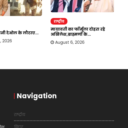
राष्ट्रीय
र
मायावती का फॉर्मूला दोहरा रहे
सनी देओल के लौटाए...
बा
अखिलेश,ब्राह्मणों के...
हस
, 2026
August 6, 2026
Navigation
राष्ट्रीय
बिहार
शिश