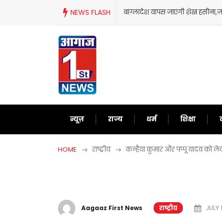
Skip
NEWS FLASH
बांग्लादेश वापस जाएंगी शेख हसीना
to
content
न्यूज़
राज्य
धर्म
शिक्षा
HOME
राष्ट्रीय
कन्हैया कुमार और पप्पू यादव को लेकर
Aagaaz First News
राष्ट्रीय
JULY 