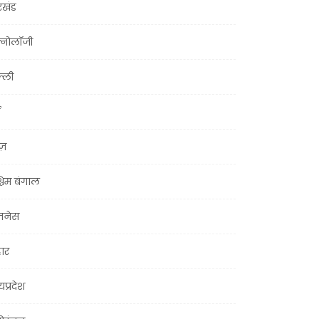
रखंड
क्नोलॉजी
्ली
ूज़
चिम बंगाल
ज़नेस
हार
यप्रदेश