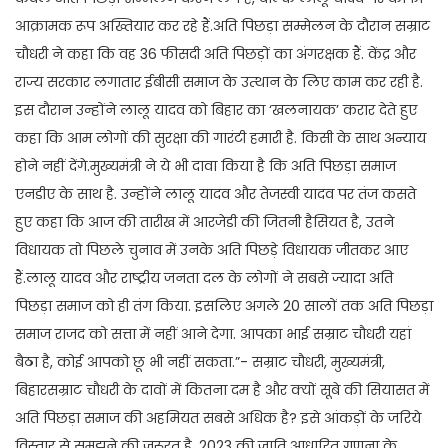
आक्रामक रूप अख्तियार कर रहे हैं.अति पिछड़ा सम्मेलन के दौरान सम्राट
चौधरी ने कहा कि वह 36 फीसदी अति पिछड़ों का अंगरक्षक हैं. केंद्र और
राज्य सरकार लगातार ईबीसी समाज के उत्थान के लिए काम कर रही है.
इस दौरान उन्होंने लालू यादव को बिहार का ‘खलनायक’ करार देते हुए
कहा कि आम लोगों की सुरक्षा की गारंटी हमारी है. किसी के साथ अन्याय
होने नहीं देंगे.मुख्यमंत्री ने ये भी दावा किया है कि अति पिछड़ा समाज
एनडीए के साथ है. उन्होंने लालू यादव और तेजस्वी यादव पर तंज कसते
हुए कहा कि आज की तारीख में आरजेडी की जितनी हैसियत है, उतने
विधायक तो पिछले चुनाव में उनके अति पिछड़े विधायक जीतकर आए
हैं.लालू यादव और राष्ट्रीय जनता दल के लोगों ने सबसे ज्यादा अति
पिछड़ा समाज को ही तंग किया. इसलिए अगले 20 सालों तक अति पिछड़ा
समाज राजद को सत्ता में नहीं आने देगा. आपका भाई सम्राट चौधरी यहां
बैठा है, कोई आपको छू भी नहीं सकता.”- सम्राट चौधरी, मुख्यमंत्री,
बिहारसम्राट चौधरी के दावों में कितना दम है और क्यों सूबे की सियासत में
अति पिछड़ा समाज की अहमियत सबसे अधिक है? इसे आंकड़ों के जरिये
विस्तार से समझने की जरूरत है. 2023 की जाति आधारित गणना के