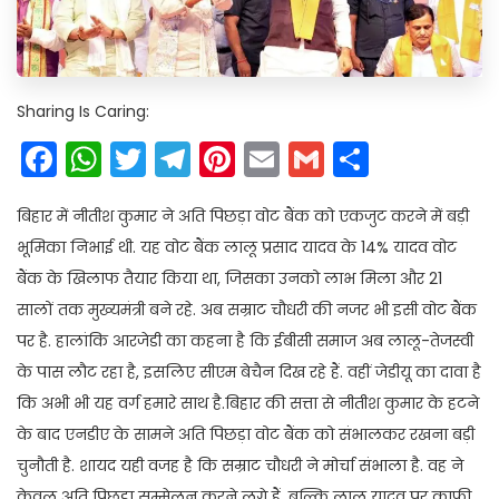
Sharing Is Caring:
Facebook
WhatsApp
Twitter
Telegram
Pinterest
Email
Gmail
Share
बिहार में नीतीश कुमार ने अति पिछड़ा वोट बैंक को एकजुट करने में बड़ी
भूमिका निभाई थी. यह वोट बैंक लालू प्रसाद यादव के 14% यादव वोट
बैंक के खिलाफ तैयार किया था, जिसका उनको लाभ मिला और 21
सालों तक मुख्यमंत्री बने रहे. अब सम्राट चौधरी की नजर भी इसी वोट बैंक
पर है. हालांकि आरजेडी का कहना है कि ईबीसी समाज अब लालू-तेजस्वी
के पास लौट रहा है, इसलिए सीएम बेचैन दिख रहे हैं. वहीं जेडीयू का दावा है
कि अभी भी यह वर्ग हमारे साथ है.बिहार की सत्ता से नीतीश कुमार के हटने
के बाद एनडीए के सामने अति पिछड़ा वोट बैंक को संभालकर रखना बड़ी
चुनौती है. शायद यही वजह है कि सम्राट चौधरी ने मोर्चा संभाला है. वह ने
केवल अति पिछड़ा सम्मेलन करने लगे हैं, बल्कि लालू यादव पर काफी