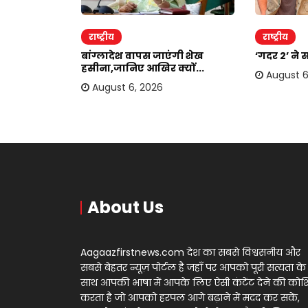
राष्ट्रीय
राष्ट्रीय
दोहरा रहे
बांग्लादेश वापस जाएंगी शेख
‘गदर 2’ ने 
.
हसीना,जानिए आखिर क्यों...
August 6
August 6, 2026
About Us
Aagaazfirstnews.com देश का सबसे विश्वसनीय और
सबसे बेहतर न्यूज़ पोर्टल है जहाँ पर आपको पूरी सत्यता के
साथ आपकी भाषा में आपके लिए ऐसी कंटेंट देने की को
करता है जो आपको हरपल आगे बढ़ाने में मदद कर सकें,