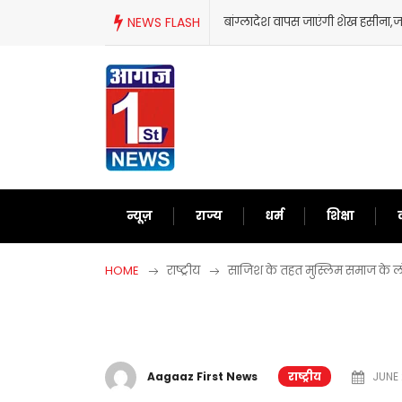
Skip
ंग्लादेश वापस जाएंगी शेख हसीना,जानिए आखिर क्यों लिया ऐसा फैसला?
NEWS FLASH
to
content
न्यूज़
राज्य
धर्म
शिक्षा
HOME
राष्ट्रीय
साजिश के तहत मुस्लिम समाज के लोगो
Aagaaz First News
राष्ट्रीय
JUNE 