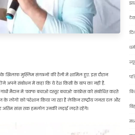
झा
टे
दिल
धर्म
t
ail
Share
न्य
 के खिलाफ मुस्लिम संगठनों की रैली में शामिल हुए. इस दौरान
पश्
ंने अपने संबोधन में कहा कि ये देश किसी के बाप का नहीं है.
 है। गांधी मैदान में ‘वक्फ बचाओ दस्तूर बचाओ’ कांफ्रेंस को संबोधित करते
बि
ाज के लोगों को परेशान किया जा रहा है लेकिन राष्ट्रीय जनता दल और
बि
और अंतिम सांस तक हमलोग उनकी लड़ाई लड़ते रहेंगे।
मध्