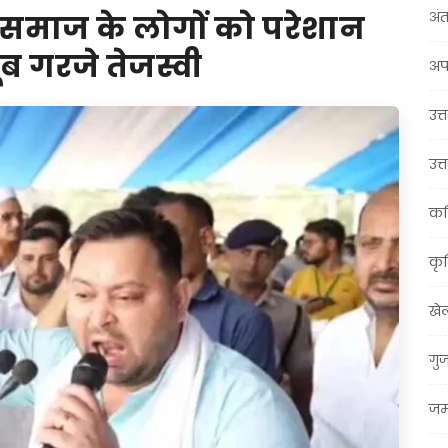
अंत
 समाज के लोगों को परेशान
ूब गरजे तेजस्वी
अप
उत्त
उत्
कर
कृ
खे
गु
जम्