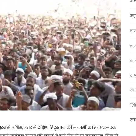
मन
महा
रा
रा
राज
राष्
ला
शिक
स्व
पूरब से पश्चिम, उत्तर से दक्षिण हिंदुस्तान की सरजमीं का हर एक-एक
े स्वतंत्रता संग्राम की लड़ाई में चाहे हिंदू हो या मुसलमान, सिख हो