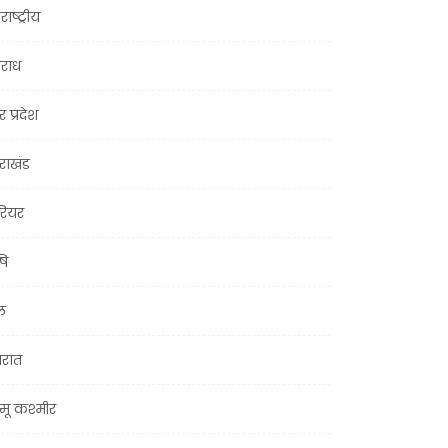
राष्ट्रीय
राध
र प्रदेश
तराखंड
ियर
षि
ल
जरात
मू कश्मीर