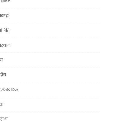
ोरंजन
राष्ट्र
जनिति
जस्थान
्य
ट्रीय
इफस्टाइल
्षा
ास्थ्य