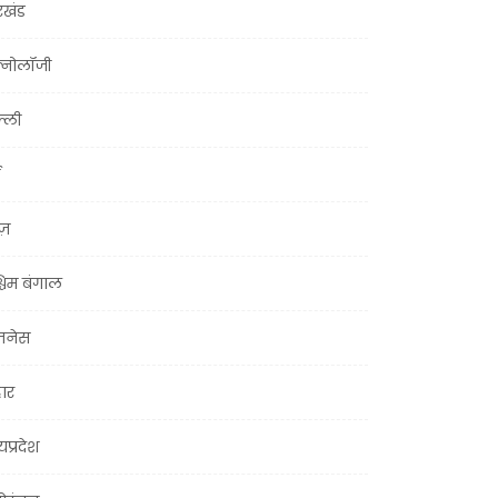
रखंड
क्नोलॉजी
्ली
ूज़
चिम बंगाल
ज़नेस
हार
यप्रदेश