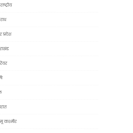
राष्ट्रीय
राध
र प्रदेश
तराखंड
ियर
षि
ल
जरात
मू कश्मीर