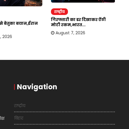
राष्ट्रीय
र
गिरफ्तारी का डर दिखाकर ऐंठी
ईर
र से बेतुका बयान,ईरान
मोटी रकम,भारत...
अम
August 7, 2026
, 2026
Navigation
राष्ट्रीय
बिहार
शिश