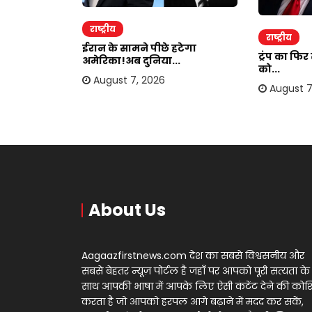
राष्ट्रीय
राष्ट्रीय
ाकर ऐंठी
ईरान के सामने पीछे हटेगा
ट्रंप का फि
अमेरिका!अब दुनिया...
को...
August 7, 2026
August 7
About Us
Aagaazfirstnews.com देश का सबसे विश्वसनीय और
सबसे बेहतर न्यूज़ पोर्टल है जहाँ पर आपको पूरी सत्यता के
साथ आपकी भाषा में आपके लिए ऐसी कंटेंट देने की को
करता है जो आपको हरपल आगे बढ़ाने में मदद कर सकें,