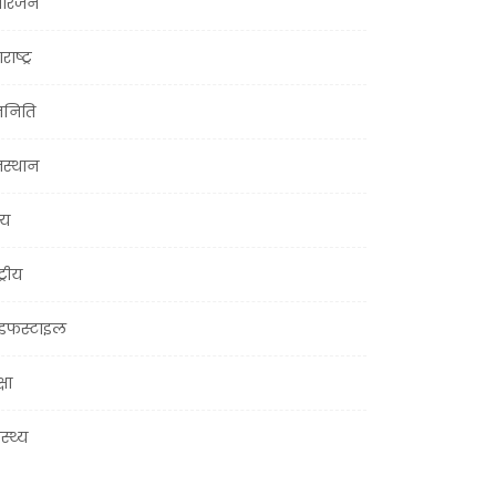
ोरंजन
राष्ट्र
जनिति
जस्थान
्य
ट्रीय
इफस्टाइल
्षा
ास्थ्य