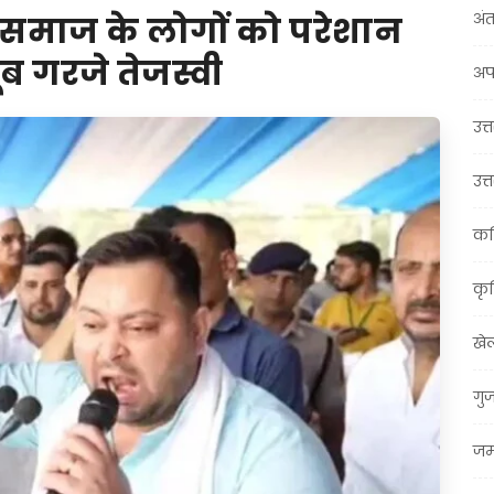
अंत
 समाज के लोगों को परेशान
ूब गरजे तेजस्वी
अप
उत्त
उत्
कर
कृ
खे
गु
जम्