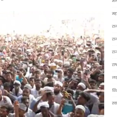
मन
महा
रा
रा
राज
राष्
ला
शिक
स्व