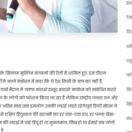
झा
टे
दिल
धर्म
t
ail
Share
न्य
 के खिलाफ मुस्लिम संगठनों की रैली में शामिल हुए. इस दौरान
पश्
ंने अपने संबोधन में कहा कि ये देश किसी के बाप का नहीं है.
 है। गांधी मैदान में ‘वक्फ बचाओ दस्तूर बचाओ’ कांफ्रेंस को संबोधित करते
बि
ाज के लोगों को परेशान किया जा रहा है लेकिन राष्ट्रीय जनता दल और
बि
 अंतिम सांस तक हमलोग उनकी लड़ाई लड़ते रहेंगे।पूर्व डिप्टी सीएम ने
र से दक्षिण हिंदुस्तान की सरजमीं का हर एक-एक इंच, हर पन्ना चीख-
मध्
ाम की लड़ाई में चाहे हिंदू हो या मुसलमान, सिख हो या ईसाई सब लोगों
है.