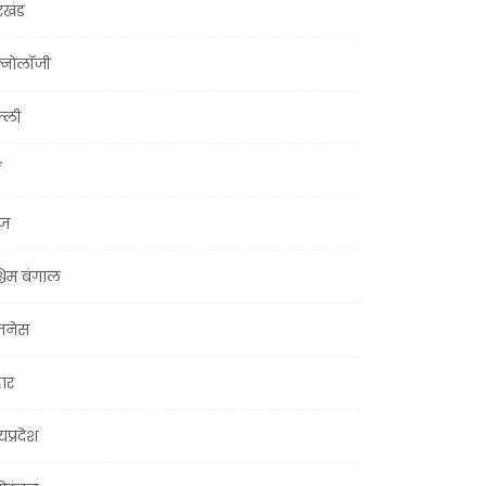
रखंड
क्नोलॉजी
्ली
ूज़
चिम बंगाल
ज़नेस
हार
यप्रदेश