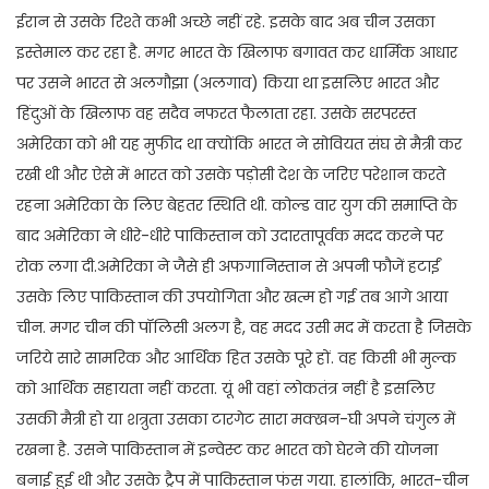
ईरान से उसके रिश्ते कभी अच्छे नहीं रहे. इसके बाद अब चीन उसका
इस्तेमाल कर रहा है. मगर भारत के खिलाफ बगावत कर धार्मिक आधार
पर उसने भारत से अलगौझा (अलगाव) किया था इसलिए भारत और
हिंदुओं के खिलाफ वह सदैव नफरत फैलाता रहा. उसके सरपरस्त
अमेरिका को भी यह मुफीद था क्योंकि भारत ने सोवियत संघ से मैत्री कर
रखी थी और ऐसे में भारत को उसके पड़ोसी देश के जरिए परेशान करते
रहना अमेरिका के लिए बेहतर स्थिति थी. कोल्ड वार युग की समाप्ति के
बाद अमेरिका ने धीरे-धीरे पाकिस्तान को उदारतापूर्वक मदद करने पर
रोक लगा दी.अमेरिका ने जैसे ही अफगानिस्तान से अपनी फौजें हटाईं
उसके लिए पाकिस्तान की उपयोगिता और खत्म हो गई तब आगे आया
चीन. मगर चीन की पॉलिसी अलग है, वह मदद उसी मद में करता है जिसके
जरिये सारे सामरिक और आर्थिक हित उसके पूरे हों. वह किसी भी मुल्क
को आर्थिक सहायता नहीं करता. यूं भी वहां लोकतंत्र नहीं है इसलिए
उसकी मैत्री हो या शत्रुता उसका टारगेट सारा मक्खन-घी अपने चंगुल में
रखना है. उसने पाकिस्तान में इन्वेस्ट कर भारत को घेरने की योजना
बनाई हुई थी और उसके ट्रैप में पाकिस्तान फंस गया. हालांकि, भारत-चीन