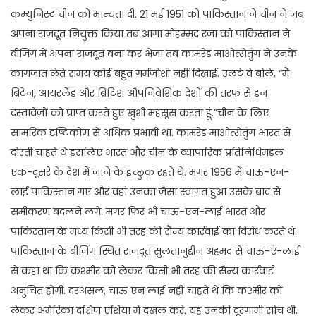
कम्युनिस्ट चीन को मान्यता दी. 21 मई 1951 को पाकिस्तान ने चीन ने जब
अपना राजदूत नियुक्त किया तब आगा मोहम्मद रजा को पाकिस्तान ने
बीजिंग में अपना राजदूत बना कर भेजा तब कामरेड माओत्सेतुंग ने उनके
कागजात लेते समय कोई बहुत गर्मजोशी नहीं दिखाई. उलटे वे बोले, “मैं
ब्रिटेन, आयरलैंड और ब्रिटिश औपनिवेशिक देशों की तरफ से इन
दस्तावेजों को प्राप्त करते हुए खुशी महसूस करता हूं.”चीन के लिए
सामरिक दृष्टिकोण से अधिक प्रभावी था. कामरेड माओत्सेतुंग भारत से
दोस्ती चाहते थे इसलिए भारत और चीन के व्यापारिक प्रतिनिधिमंडल
एक-दूसरे के देश में जाने के इच्छुक रहते थे. मगर 1956 में चाऊ-एन-
लाई पाकिस्तान गए और वहां उनका जैसा स्वागत हुआ उसके बाद से
समीकरण बदलने लगे. मगर फिर भी चाऊ-एन-लाई भारत और
पाकिस्तान के मध्य किसी भी तरह की सैन्य कार्रवाई का विरोध करते थे.
पाकिस्तान के बीजिंग स्थित राजदूत सुलतानुद्दीन अहमद से चाऊ-एं-लाई
से कहा था कि कश्मीर को लेकर किसी भी तरह की सैन्य कार्रवाई
अनुचित होगी. दरअसल, चाऊ एन लाई नहीं चाहते थे कि कश्मीर को
लेकर अमेरिका दक्षिण एशिया में दखल करे. यह उनकी दूरगामी सोच थी.