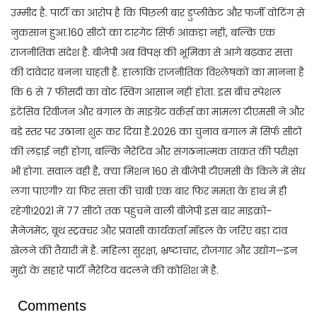
उम्मीद है. पार्टी का आरोप है कि पिछली बार डुप्लीकेट और फर्जी वोटिंग से
नुकसान हुआ.160 सीटों का टारगेट सिर्फ आंकड़ा नहीं, बल्कि एक
राजनीतिक संदेश है. बीजेपी अब विपक्ष की भूमिका से आगे बढ़कर सत्ता
की दावेदार बनना चाहती है. हालाकि राजनीतिक विश्लेषकों का मानना है
कि 6 से 7 फीसदी का वोट स्विंग आसान नहीं होता. इस बीच स्पेशल
इंटेंसिव रिवीजन और बंगाल के माइग्रेंट वर्कर्स का मामला टीएमसी ने और
बड़े स्तर पर उठाना शुरू कर दिया है.2026 का चुनाव बंगाल में सिर्फ सीटों
की लड़ाई नहीं होगा, बल्कि नैरेटिव और संगठनात्मक ताकत की परीक्षा
भी होगा. सवाल वही है, क्या मिशन 160 से बीजेपी टीएमसी के किले में सेंध
लगा पाएगी? या फिर सत्ता की चाबी एक बार फिर ममता के हाथ में ही
रहेगी!2021 में 77 सीटों तक पहुंचने वाली बीजेपी इस बार माइक्रो-
मैनेजमेंट, बूथ स्ट्रक्चर और प्रवासी कार्यकर्ता मॉडल के जरिए बड़ा दांव
खेलने की तैयारी में है. महिला सुरक्षा, भ्रष्टाचार, रोजगार और उद्योग—इन
मुद्दों के सहारे पार्टी नैरेटिव बदलने की कोशिश में है.
Comments