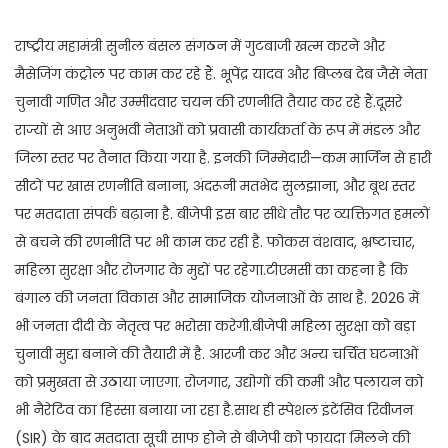
राष्ट्रीय महामंत्री सुनील बंसल संगठन में गुटबाजी खत्म करने और
मैसेजिंग कंट्रोल पर काम कर रहे हैं. भूपेंद्र यादव और बिप्लब देब जैसे नेता
चुनावी गणित और उम्मीदवार चयन की रणनीति तैयार कर रहे हैं.दूसरे
राज्यों से आए अनुभवी नेताओं को प्रवासी कार्यकर्ता के रूप में मंडल और
जिला स्तर पर तैनात किया गया है. इनकी जिम्मेदारी—कम मार्जिन से हारी
सीटों पर खास रणनीति बनाना, अंदरूनी मतभेद सुलझाना, और बूथ स्तर
पर मतदाता संपर्क बढ़ाना है. बीजेपी इस बार सीधे तौर पर व्यक्तिगत हमलों
से बचने की रणनीति पर भी काम कर रही है. फोकस वंशवाद, भ्रष्टाचार,
महिला सुरक्षा और रोजगार के मुद्दों पर रहेगा.टीएमसी का कहना है कि
बंगाल की जनता विकास और सामाजिक योजनाओं के साथ है. 2026 में
भी जनता दीदी के नेतृत्व पर भरोसा करेगी.बीजेपी महिला सुरक्षा को बड़ा
चुनावी मुद्दा बनाने की तैयारी में है. आरजी कर और अन्य चर्चित घटनाओं
को प्रमुखता से उठाया जाएगा. रोजगार, उद्योगों की कमी और पलायन को
भी नैरेटिव का हिस्सा बनाया जा रहा है.साथ ही स्पेशल इंटेंसिव रिवीजन
(SIR) के बाद मतदाता सूची साफ होने से बीजेपी को फायदा मिलने की