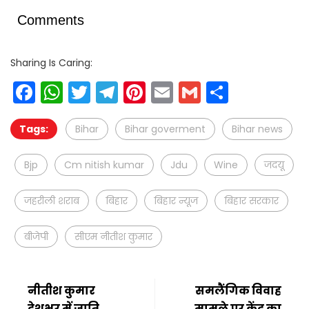
Comments
Sharing Is Caring:
Facebook
WhatsApp
Twitter
Telegram
Pinterest
Email
Gmail
Share
Tags:
Bihar
Bihar goverment
Bihar news
Bjp
Cm nitish kumar
Jdu
Wine
जदयू
जहरीली शराब
बिहार
बिहार न्यूज
बिहार सरकार
बीजेपी
सीएम नीतीश कुमार
नीतीश कुमार
समलैंगिक विवाह
देशभर में जाति
मामले पर केंद्र का