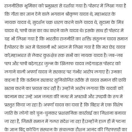
राजनीतिक भूमिका को प्रमुखता से दर्शाया गया है। पोस्टर में लिखा गया है
कि गीता का ज्ञान देने वाले भगवान श्रीकृष्ण यादव थे, महाभारत के
नायक यादव थे, सुदर्शन चक्र धारण करने वाले यादव थे, सुदामा के मित्र
यादव थे, पापी कंस का वध करने वाले यादव थे। इसके साथ ही पोस्टर में
यह भी लिखा गया है कि भारतीय राजनीति का शक्ति संतुलन यादव समाज
है।पोस्टर के अंत में चेतावनी भरे अंदाज में लिखा गया है कि मत छेड़ यादव
को,महाभारत से लेकर कुरुक्षेत्र तक सभी का नायक यादव है। जब-जब
पाप और पापी बढ़ेगा,हर जुल्म के खिलाफ यादव लड़ेगा।इस पोस्टर को
लगाने वाली अपर्णा यादव ने सरकार पर गंभीर आरोप लगाए हैं। उनका
कहना है कि वर्तमान सरकार सुनियोजित तरीके से यादव समाज की छवि
खराब करने का प्रयास कर रही है। उन्होंने आरोप लगाया कि यादवों को
बदनाम कर उन्हें आम जनता की नजर में अपराधी और उपद्रवी के रूप में
प्रस्तुत किया जा रहा है। अपर्णा यादव का दावा है कि बिहार में एक विशेष
जाति के लोगों को चुन-चुनकर प्रशासनिक कार्रवाई का निशाना बनाया
जा रहा है, जिससे समाज में गलत संदेश जा रहा है।उन्होंने हाल ही में पटना
के ज्ञान बिंदु कोचिंग संस्थान के संचालक रौशन आनंद की गिरफ्तारी का