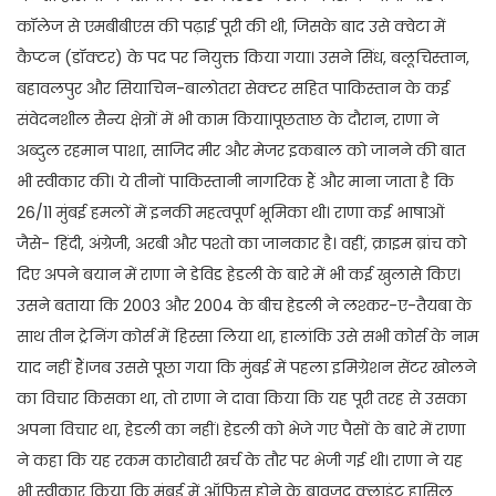
कॉलेज से एमबीबीएस की पढ़ाई पूरी की थी, जिसके बाद उसे क्वेटा में
कैप्टन (डॉक्टर) के पद पर नियुक्त किया गया। उसने सिंध, बलूचिस्तान,
बहावलपुर और सियाचिन-बालोतरा सेक्टर सहित पाकिस्तान के कई
संवेदनशील सैन्य क्षेत्रों में भी काम किया।पूछताछ के दौरान, राणा ने
अब्दुल रहमान पाशा, साजिद मीर और मेजर इकबाल को जानने की बात
भी स्वीकार की। ये तीनों पाकिस्तानी नागरिक हैं और माना जाता है कि
26/11 मुंबई हमलों में इनकी महत्वपूर्ण भूमिका थी। राणा कई भाषाओं
जैसे- हिंदी, अंग्रेजी, अरबी और पश्तो का जानकार है। वहीं, क्राइम ब्रांच को
दिए अपने बयान में राणा ने डेविड हेडली के बारे में भी कई खुलासे किए।
उसने बताया कि 2003 और 2004 के बीच हेडली ने लश्कर-ए-तैयबा के
साथ तीन ट्रेनिंग कोर्स में हिस्सा लिया था, हालांकि उसे सभी कोर्स के नाम
याद नहीं हैं।जब उससे पूछा गया कि मुंबई में पहला इमिग्रेशन सेंटर खोलने
का विचार किसका था, तो राणा ने दावा किया कि यह पूरी तरह से उसका
अपना विचार था, हेडली का नहीं। हेडली को भेजे गए पैसों के बारे में राणा
ने कहा कि यह रकम कारोबारी खर्च के तौर पर भेजी गई थी। राणा ने यह
भी स्वीकार किया कि मुंबई में ऑफिस होने के बावजूद क्लाइंट हासिल