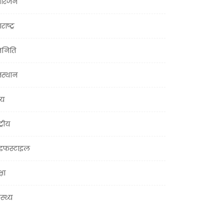
ोरंजन
राष्ट्र
जनिति
जस्थान
्य
ट्रीय
इफस्टाइल
्षा
ास्थ्य