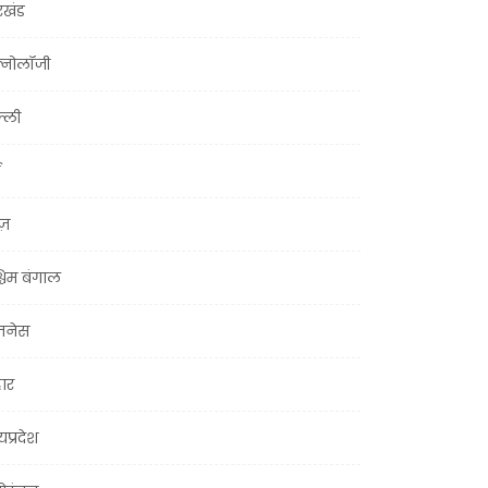
रखंड
क्नोलॉजी
्ली
ूज़
चिम बंगाल
ज़नेस
हार
यप्रदेश