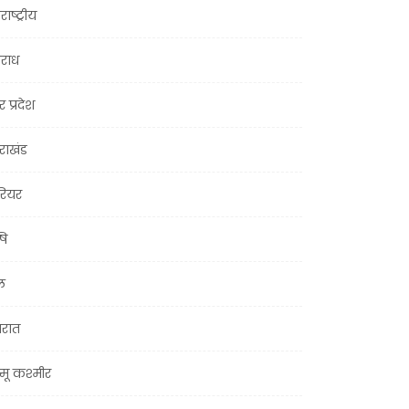
राष्ट्रीय
राध
र प्रदेश
तराखंड
ियर
षि
ल
जरात
मू कश्मीर