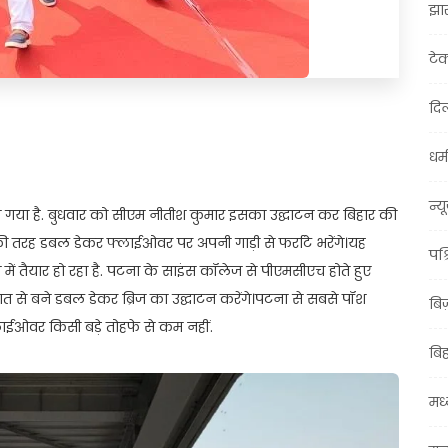
झा
टे
दिल
t
ail
Share
धर्म
न्य
गया है. बुधवार को सीएम नीतीश कुमार इसका उद्घाटन कर बिहार की
ी तरह डबल डेकर फ्लाईओवर पर अपनी गाड़ी से फर्राटे भरेंगे।यह
पश्
ं तैयार हो रहा है. पटना के साइंस कॉलेज से पीएमसीएच होते हुए
से बने डबल डेकर ब्रिज का उद्घाटन करेंगे।पटना से सबसे पॉश
बि
ाईओवर किसी बड़े तोहफे से कम नहीं.
बि
मध्