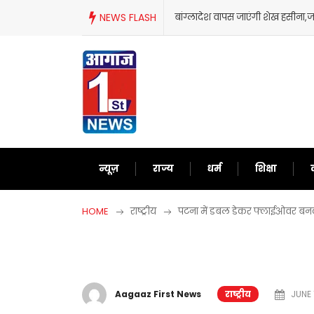
Skip
NEWS FLASH
बांग्लादेश वापस जाएंगी शेख हसीना
to
content
न्यूज़
राज्य
धर्म
शिक्षा
HOME
राष्ट्रीय
पटना में डबल डेकर फ्लाईओवर बनक
Aagaaz First News
राष्ट्रीय
JUNE 1