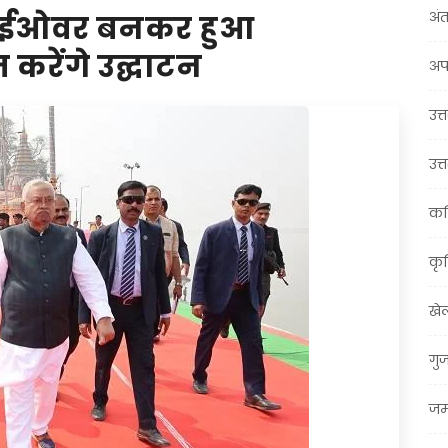
अंत
्लाईओवर बनकर हुआ
करेंगे उद्घाटन
अप
उत्त
उत्
कर
कृ
खे
गु
जम्