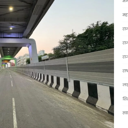
मन
महा
रा
रा
राज
राष्
ला
शिक
स्व