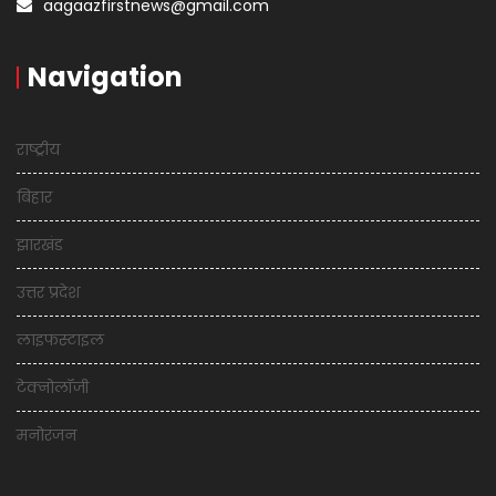
aagaazfirstnews@gmail.com
Navigation
राष्ट्रीय
बिहार
झारखंड
उत्तर प्रदेश
लाइफस्टाइल
टेक्नोलॉजी
मनोरंजन