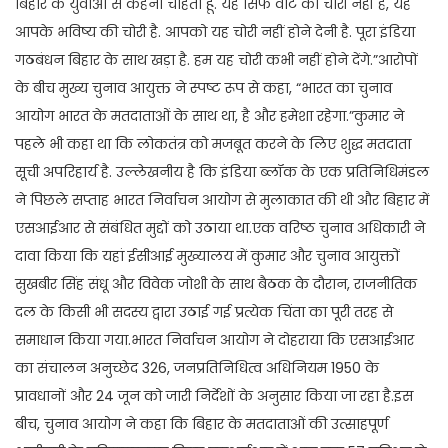
बिहार के युवाओं से कहना चाहता हूं. यह सिर्फ वोट की चोरी नहीं है, यह
आपके भविष्य की चोरी है. आपको यह चोरी नहीं होने देनी है. पूरा इंडिया
गठबंधन बिहार के साथ खड़ा है. हम यह चोरी कभी नहीं होने देंगे.”आरोपों
के बीच मुख्य चुनाव आयुक्त ने स्पष्ट रूप से कहा, “भारत का चुनाव
आयोग भारत के मतदाताओं के साथ था, है और हमेशा रहेगा.”कुमार ने
पहले भी कहा था कि लोकतंत्र को मजबूत करने के लिए शुद्ध मतदाता
सूची अपरिहार्य है. उल्लेखनीय है कि इंडिया ब्लॉक के एक प्रतिनिधिमंडल
ने पिछले सप्ताह भारत निर्वाचन आयोग से मुलाकात की थी और बिहार में
एसआईआर से संबंधित मुद्दों को उठाया था.एक वरिष्ठ चुनाव अधिकारी ने
दावा किया कि यहां ईसीआई मुख्यालय में कुमार और चुनाव आयुक्तों
सुखबीर सिंह संधू और विवेक जोशी के साथ बैठक के दौरान, राजनीतिक
दल के किसी भी सदस्य द्वारा उठाई गई प्रत्येक चिंता का पूरी तरह से
समाधान किया गया.भारत निर्वाचन आयोग ने दोहराया कि एसआईआर
का संचालन अनुच्छेद 326, जनप्रतिनिधित्व अधिनियम 1950 के
प्रावधानों और 24 जून को जारी निर्देशों के अनुसार किया जा रहा है.इस
बीच, चुनाव आयोग ने कहा कि बिहार के मतदाताओं की उत्साहपूर्ण