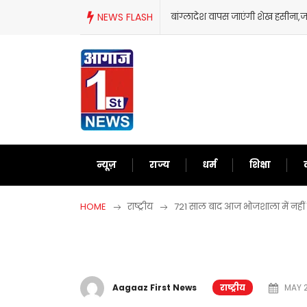
Skip
बांग्लादेश वापस जाएंगी शेख हसीना,जानिए आखिर क्यों लिया ऐसा फै
NEWS FLASH
to
content
न्यूज़
राज्य
धर्म
शिक्षा
HOME
राष्ट्रीय
721 साल बाद आज भोजशाला में नहीं हो
Aagaaz First News
राष्ट्रीय
MAY 2