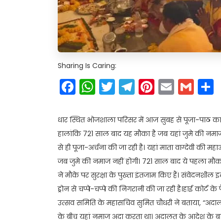
Sharing Is Caring:
Facebook
WhatsApp
Twitter
Telegram
Pinteres
Email
Gm
धार स्थित भोजशाला परिसर में आज सुबह से पूजा-पाठ का क
हालांकि 721 साल बाद यह मौका है जब यहां जुमे की नमाज न
से ही पूजा-अर्चना की जा रही है। यहां माता वाग्देवी की म
जब जुमे की नमाज नहीं होगी। 721 साल बाद ये पहला मौका
ने मौके पर सुरक्षा के पुख्ता इंतजाम किए हैं। संवेदनशी
ड्रोन से चप्पे-चप्पे की निगरानी की जा रही है।हाई कोर्ट के 
उत्सव समिति के महासचिव सुमित चौधरी ने बताया, “अदालत
के बीच यहां नमाज अदा करता था। अदालत के आदेश के बाद आज पह