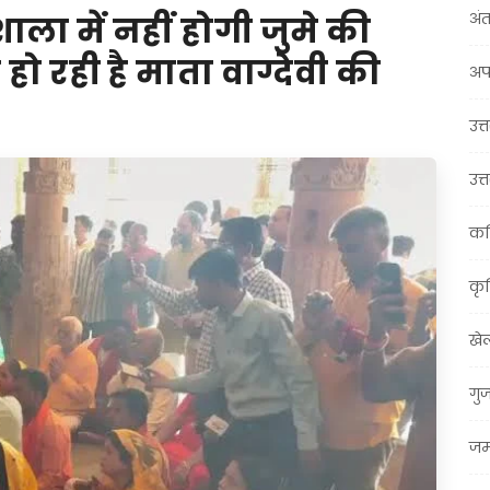
अंत
ा में नहीं होगी जुमे की
ो रही है माता वाग्देवी की
अप
उत्त
उत्
कर
कृ
खे
गु
जम्