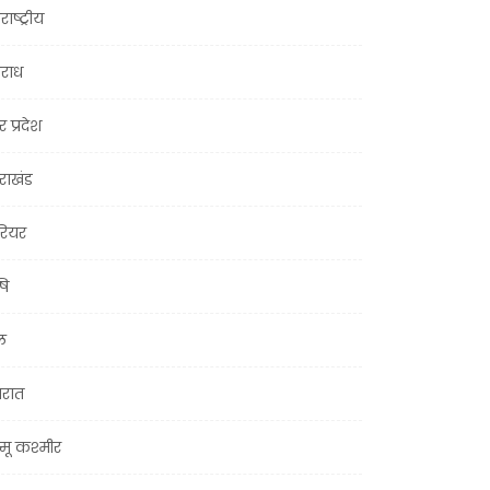
राष्ट्रीय
राध
र प्रदेश
तराखंड
ियर
षि
ल
जरात
मू कश्मीर