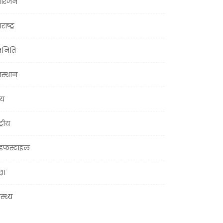
ोरंजन
राष्ट्र
जनिति
जस्थान
्य
ट्रीय
इफस्टाइल
्षा
ास्थ्य