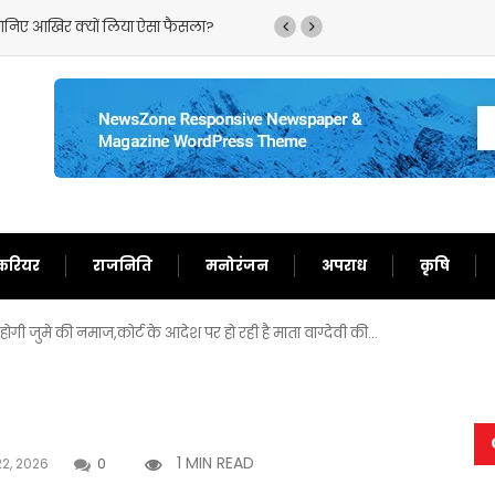
सला?
‘गदर 2’ ने सनी देओल के लौटाए अच्छे दिन,फिर से बन गए द
करियर
राजनिति
मनोरंजन
अपराध
कृषि
गी जुमे की नमाज,कोर्ट के आदेश पर हो रही है माता वाग्देवी की…
1 MIN READ
2, 2026
0