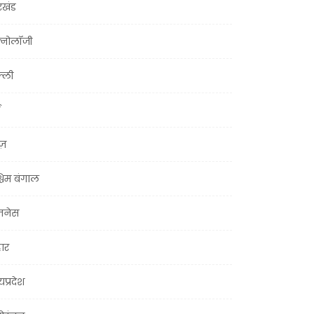
रखंड
क्नोलॉजी
्ली
ूज़
चिम बंगाल
ज़नेस
हार
यप्रदेश