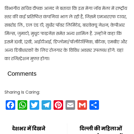
विभागीय सचिव दीपक आनंद ने बताया कि इस मेगा जॉब मेला में राष्ट्रीय
स्तर की कई प्रतिष्ठित कंपनियां भाग ले रही हैं, जिसमें एमआरएफ टायर,
सबरोड लि., एल एंड टी, सुधीर पॉवर लिमिटेड, बारवेक्यू नेशन, केपीआर
मिल्स, जुमाटो, मुथूट फाइनेंस समेत अन्य शामिल हैं. उन्होंने कहा कि
इसमें 10वीं, 12वीं, आईटीआई, डिप्लोमा/पॉलीटेक्निक, बीटेक, एमबीए और
अन्य डिग्रीधारकों के लिए रोजगार के विविध अवसर उपलब्ध होंगे. यहां
का रजिस्ट्रेशन मुफ्त होगा।
Comments
Sharing Is Caring:
Facebook
WhatsApp
Twitter
Telegram
Pinterest
Email
Gmail
Share
देशभर में दिखने
दिल्ली की महिलाओं