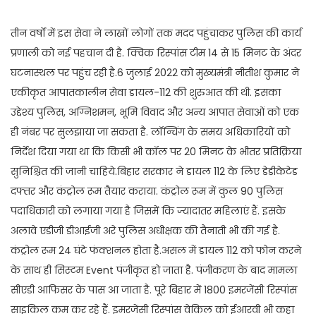
तीन वर्षों में इस सेवा ने लाखों लोगों तक मदद पहुंचाकर पुलिस की कार्य
प्रणाली को नई पहचान दी है. क्विक रिस्पांस टीम 14 से 15 मिनट के अंदर
घटनास्थल पर पहुंच रही है.6 जुलाई 2022 को मुख्यमंत्री नीतीश कुमार ने
एकीकृत आपातकालीन सेवा डायल-112 की शुरुआत की थी. इसका
उद्देश्य पुलिस, अग्निशमन, भूमि विवाद और अन्य आपात सेवाओं को एक
ही नंबर पर सुलझाया जा सकता है. लॉन्चिंग के समय अधिकारियों को
निर्देश दिया गया था कि किसी भी कॉल पर 20 मिनट के भीतर प्रतिक्रिया
सुनिश्चित की जानी चाहिये.बिहार सरकार ने डायल 112 के लिए डेडीकेटेड
दफ्तर और कंट्रोल रूम तैयार कराया. कंट्रोल रूम में कुल 90 पुलिस
पदाधिकारी को लगाया गया है जिसमें कि ज्यादातर महिलाएं हैं. इसके
अलावे एडीजी डीआईजी अरे पुलिस अधीक्षक की तैनाती भी की गई है.
कंट्रोल रूम 24 घंटे फंक्शनल होता है.असल में डायल 112 को फोन करने
के साथ ही सिस्टम Event पंजीकृत हो जाता है. पंजीकरण के बाद मामला
सीएडी आफिसर के पास आ जाता है. पूरे बिहार में 1800 इमरजेंसी रिस्पांस
साइकिल कम कर रहे हैं. इमरजेंसी रिस्पांस वेकिल को ईआरवी भी कहा