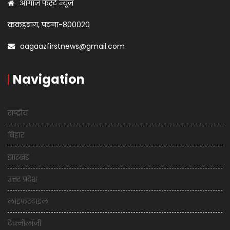
आगाज़ फर्स्ट न्यूज़
कंकड़बाग, पटना-800020
aagaazfirstnews@gmail.com
Navigation
राष्ट्रीय
बिहार
झारखंड
उत्तर प्रदेश
लाइफस्टाइल
टेक्नोलॉजी