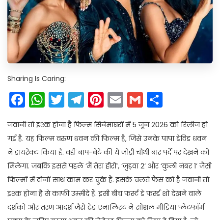
Sharing Is Caring:
Facebook
WhatsApp
Twitter
Telegram
Pinterest
Email
Gmail
Share
जवानी तो इश्क होना है फिल्म सिनेमाघरों में 5 जून 2026 को रिलीज हो
गई है. यह फिल्म वरुण धवन की फिल्म है, जिसे उनके पापा डेविड धवन
ने डायरेक्ट किया है. वहीं बाप-बेटे की ये जोड़ी चौथी बार पर्दे पर देखने को
मिलेगा. जबकि इससे पहले ‘मैं तेरा हीरो’, ‘जुड़वा 2’ और ‘कुली नंबर 1’ जैसी
फिल्मों में दोनों साथ काम कर चुके हैं. इसके चलते फैंस को है जवानी तो
इश्क होना है से काफी उम्मीदे हैं. इसी बीच फर्स्ट डे फर्स्ड शो देखने वाले
दर्शकों और तरण आदर्श जैसे ट्रेड एनालिस्ट ने सोशल मीडिया प्लेटफॉर्म