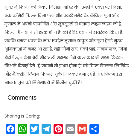
यूजर ने फिल्म को लेकर निराशा जाहिर की. उन्होंने एक्स पर लिखा,
एक कॉमेडी फिल्म बिना फन और एंटरटेनमेंट के. लेकिन पूजा और
मृणाल ने अपनी परफॉर्मेंस और खूबसूरती से बराबर लाइमलाइट ली है.
फिल्म ‘है जवानी तो इश्क होना है’ को डेविड धवन ने डायरेक्ट किया है.
जबकि वरुण धवन के साथ एक्ट्रेस मृणाल ठाकुर और पूजा हेगड़े मुख्य
भूमिकाओं में नजर आ रही हैं. वहीं मौनी रॉय, चंकी पांडे, मनीष पॉल, जिमी
शेरगिल, राकेश बेदी और अली असगर जैसे कलाकार भी अहम किरदार
निभाते दिखाई देंगे. ‘है जवानी तो इश्क होना है’ को टिप्स फिल्म्स लिमिटेड
और मैक्सिमिलियन फिल्म्स यूके मिलकर बना रहे हैं. यह फिल्म इस
साल 5 जून को सिनेमाघरों में रिलीज चुकी है।
Comments
Sharing Is Caring:
Facebook
WhatsApp
Twitter
Telegram
Pinterest
Email
Gmail
Share