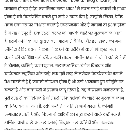
एक्स के जरिए वरुण धवन की लेटेस्ट फिल्म को रिव्यू दे दिया है, जो
वायरल हो रहा है.ट्रेड एनालिस्ट तरण आदर्श ने एक्स पर है जवानी तो इश्क
होना है को एंटरटेनिंग बताते हुए साढ़े 3 स्टार दिए हैं. उन्होंने लिखा, डेविड
धवन एक मंत्र पर विश्वास करते हैं एंटरटेनमेंट और है जवानी तो इश्क होना
है में यह भरपूर है. एक स्ट्रेस-बस्टर जो आपके चेहरे पर मुस्कान ले आता
है. इसमें लॉजिक मत ढूंढिए. बस आराम से बैठिए और इस सफर का मजा
लीजिए! डेविड धवन ने कहानी कहने के तरीके में कभी भी कुछ नया
करने की कोशिश नहीं की. उनकी ताकत जानी-पहचानी चीजों को लेने में
है. रोमांस, कॉमेडी, कन्फ्यूजन, गलतफहमियां, रंगीन किरदार और
चार्टबस्टर म्यूजिक और उन्हें एक पूरी तरह से मजेदार एंटरटेनर के रूप में
पेश करने में है.है जवानी तो इश्क होना है भी उसी आजमाए हुए फॉर्मूले पर
चलती है और ठीक इसी में इसका जादू छिपा है. यह बेझिझक मनोरंजक है,
पूरी तरह से कमर्शियल है और इसे सिर्फ दर्शकों के चेहरे पर मुस्कान लाने
के लिए बनाया गया है. स्क्रीनप्ले तेज गति से आगे बढ़ता है, कॉमेडी
लगातार हंसाती है और फिल्म में दर्शकों को खुश करने वाले कई पल हैं.
हाजिरजवाबी वाले वन-लाइनर्स, सिचुएशनल कॉमेडी और जबरदस्त