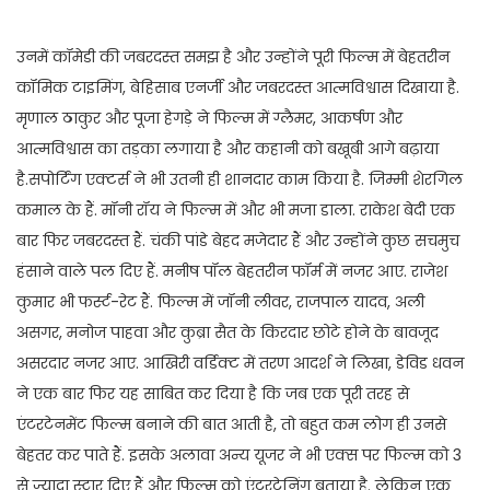
उनमें कॉमेडी की जबरदस्त समझ है और उन्होंने पूरी फिल्म में बेहतरीन
कॉमिक टाइमिंग, बेहिसाब एनर्जी और जबरदस्त आत्मविश्वास दिखाया है.
मृणाल ठाकुर और पूजा हेगड़े ने फिल्म में ग्लैमर, आकर्षण और
आत्मविश्वास का तड़का लगाया है और कहानी को बखूबी आगे बढ़ाया
है.सपोर्टिंग एक्टर्स ने भी उतनी ही शानदार काम किया है. जिम्मी शेरगिल
कमाल के हैं. मॉनी रॉय ने फिल्म में और भी मजा डाला. राकेश बेदी एक
बार फिर जबरदस्त हैं. चंकी पांडे बेहद मजेदार हैं और उन्होंने कुछ सचमुच
हंसाने वाले पल दिए हैं. मनीष पॉल बेहतरीन फॉर्म में नजर आए. राजेश
कुमार भी फर्स्ट-रेट हैं. फिल्म में जॉनी लीवर, राजपाल यादव, अली
असगर, मनोज पाहवा और कुब्रा सैत के किरदार छोटे होने के बावजूद
असरदार नजर आए. आखिरी वर्डिक्ट में तरण आदर्श ने लिखा, डेविड धवन
ने एक बार फिर यह साबित कर दिया है कि जब एक पूरी तरह से
एंटरटेनमेंट फिल्म बनाने की बात आती है, तो बहुत कम लोग ही उनसे
बेहतर कर पाते हैं. इसके अलावा अन्य यूजर ने भी एक्स पर फिल्म को 3
से ज्यादा स्टार दिए हैं और फिल्म को एंटरटेनिंग बताया है. लेकिन एक