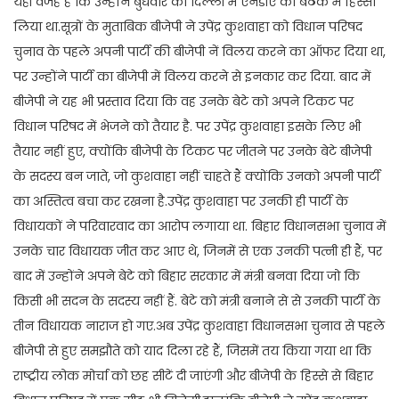
यही वजह है कि उन्होंने बुधवार को दिल्ली में एनडीए की बैठक में हिस्सा
लिया था.सूत्रों के मुताबिक बीजेपी ने उपेंद्र कुशवाहा को विधान परिषद
चुनाव के पहले अपनी पार्टी की बीजेपी नें विलय करने का ऑफर दिया था,
पर उन्होंने पार्टी का बीजेपी में विलय करने से इनकार कर दिया. बाद में
बीजेपी ने यह भी प्रस्ताव दिया कि वह उनके बेटे को अपने टिकट पर
विधान परिषद में भेजने को तैयार है. पर उपेंद्र कुशवाहा इसके लिए भी
तैयार नहीं हुए, क्योंकि बीजेपी के टिकट पर जीतने पर उनके बेटे बीजेपी
के सदस्य बन जाते, जो कुशवाहा नहीं चाहते हैं क्योंकि उनको अपनी पार्टी
का अस्तित्व बचा कर रखना है.उपेंद्र कुशवाहा पर उनकी ही पार्टी के
विधायकों ने परिवारवाद का आरोप लगाया था. बिहार विधानसभा चुनाव में
उनके चार विधायक जीत कर आए थे, जिनमें से एक उनकी पत्नी ही हैं, पर
बाद में उन्होंने अपने बेटे को बिहार सरकार में मंत्री बनवा दिया जो कि
किसी भी सदन के सदस्य नहीं हैं. बेटे को मंत्री बनाने से से उनकी पार्टी के
तीन विधायक नाराज हो गए.अब उपेंद्र कुशवाहा विधानसभा चुनाव से पहले
बीजेपी से हुए समझौते को याद दिला रहे हैं, जिसमें तय किया गया था कि
राष्ट्रीय लोक मोर्चा को छह सीटें दी जाएंगी और बीजेपी के हिस्से से बिहार