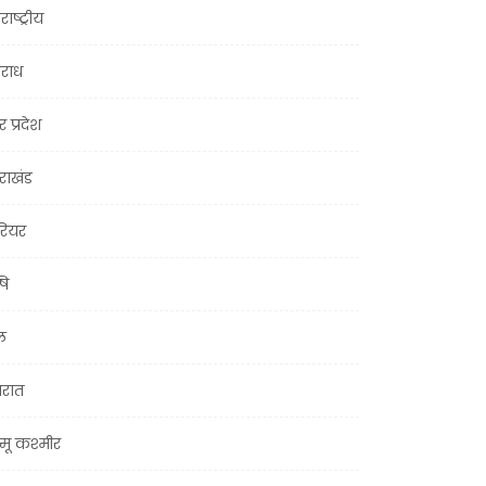
राष्ट्रीय
राध
र प्रदेश
तराखंड
ियर
षि
ल
जरात
मू कश्मीर