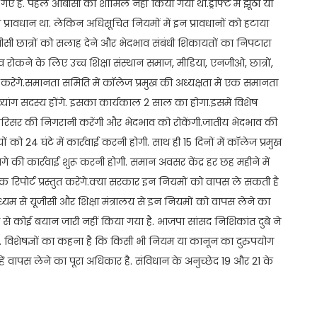
 हैं. पहले ओबीसी को शामिल नहीं किया गया था.ड्राफ्ट में झूठी या
 का प्रावधान था. लेकिन अधिसूचित नियमों में इन प्रावधानों को हटाया
ीसी छात्रों को सलाह देने और भेदभाव संबंधी शिकायतों का निपटारा
ोकने के लिए उच्च शिक्षा संस्थान समाज, मीडिया, एनजीओ, छात्रों,
ेंगे.समानता समिति में कॉलेज प्रमुख की अध्यक्षता में एक समानता
यांग सदस्य होंगे. इसका कार्यकाल 2 साल का होगा.इसमें विशेष
ं परिसर की निगरानी करेंगी और भेदभाव को रोकेंगी.जातीय भेदभाव की
24 घंटे में कार्रवाई करनी होगी. साथ ही 15 दिनों में कॉलेज प्रमुख
आगे की कार्रवाई शुरू करनी होगी. समान अवसर केंद्र हर छह महीने में
षिक रिपोर्ट प्रस्तुत करेंगे.क्या सरकार इन नियमों को वापस ले सकती है
म से यूजीसी और शिक्षा मंत्रालय से इन नियमों को वापस लेने का
 से कोई बयान जारी नहीं किया गया है. भाजपा सांसद निशिकांत दुबे ने
है. विशेषज्ञों का कहना है कि किसी भी नियम या कानून का दुरुपयोग
ें वापस लेने का पूरा अधिकार है. संविधान के अनुच्छेद 19 और 21 के