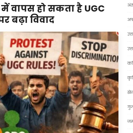
अंत
में वापस हो सकता है UGC
र बढ़ा विवाद
अप
उत्त
उत्
कर
कृ
खे
गु
जम्