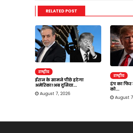
RELATED POST
राष्ट्रीय
राष्ट्रीय
ाकर ऐंठी
ईरान के सामने पीछे हटेगा
ट्रंप का फि
अमेरिका!अब दुनिया...
को...
August 7, 2026
August 7