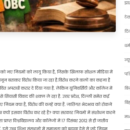
झा
टे
दिल
धर्म
t
ail
Share
न्य
 को नए नियमों को लागू किया है, जिसके खिलाफ सोशल मीडिया में
पश्
ानून बताकर विरोध किया जा रहा है.विरोध करने वालों का कहना है
वित अपराधी करार दे दिया गया है. लेकिन यूनिवर्सिटी और कॉलेज में
बि
 सियासी विवाद की शक्ल ले रहा है. उत्तर प्रदेश, दिल्ली समेत कई
बि
ि नए नियम क्या हैं, विरोध की वजहें क्या हैं. जातिगत भेदभाव को रोकने
्र क्यों इसका विरोध कर रहे हैं? क्या सरकार नियमों में संशोधन करने
मध्
ा प्राप्त विश्वविद्यालय और कॉलेजों में 17 दिसंबर 2012 से ही जातीय
उच्च शिक्षा संस्थानों में समानता को बढ़ावा देने से जुड़े नियम