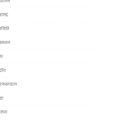
ोरंजन
राष्ट्र
जनिति
जस्थान
्य
ट्रीय
इफस्टाइल
्षा
ास्थ्य