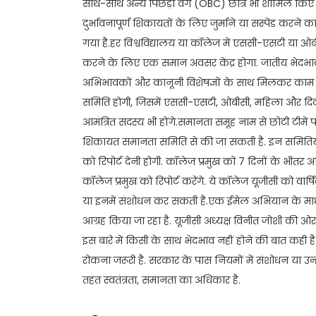
साथ-साथ अन्य पिछड़ा वर्ग (OBC) छात्र भी शामिल किए गए
दुर्भावनापूर्ण शिकायतों के लिए जुर्माने या सस्पेंड करने
गया है.हर विश्वविद्यालय या कॉलेज में एससी-एसटी या ओब
करने के लिए एक समान अवसर केंद्र होगा. जातीय भेदभाव र
अभिभावकों और कानूनी विशेषज्ञों के साथ मिलकर काम कर
समिति होगी, जिसमें एससी-एसटी, ओबीसी, महिला और दिव्
आमंत्रित सदस्य भी होंगे.समानता समूह नाम से छोटी टीमे
शिकायत समानता समिति से की जा सकती है. इन समितियों को 
को रिपोर्ट देनी होगी. कॉलेज प्रमुख को 7 दिनों के भीतर 
कॉलेज प्रमुख को रिपोर्ट करेंगे. ये कॉलेज यूजीसी को वार्
या इनमें संशोधन कर सकती है.एक ईमेल अभियान के माध्य
आग्रह किया जा रहा है. यूजीसी अध्यक्ष विनीत जोशी की ओर
इस बारे में किसी के साथ भेदभाव नहीं होने की बात कही 
रोकना जरूरी है. सरकार के पास नियमों में संशोधन या उन्ह
तहत स्वतंत्रता, समानता का अधिकार है.