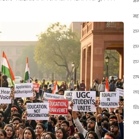
मन
महा
रा
रा
राज
राष्
ला
शिक
स्व