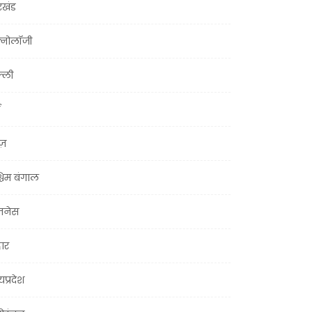
रखंड
क्नोलॉजी
्ली
ूज़
चिम बंगाल
ज़नेस
हार
यप्रदेश