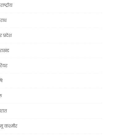
राष्ट्रीय
राध
र प्रदेश
तराखंड
ियर
षि
ल
जरात
मू कश्मीर