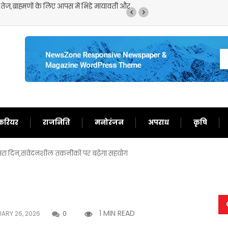
ॉनसून की मूसलाधार बारिश से लोग हुए परेशान,इन राज्यों के लिए भारी बारिश का अलर
ारी
करियर
राजनिति
मनोरंजन
अपराध
कृषि
ूसरा दिन,संवेदनशील तकनीकों पर बढ़ेगा सहयोग
1 MIN READ
ARY 26, 2026
0