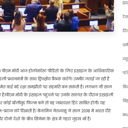
झा
टे
दिल
धर्म
t
ail
Share
न्य
दिन है। पीएम मोदी आज होलोकॉस्ट पीड़ितों के लिए इस्राइल के आधिकारिक
पश्
 प्रधानमंत्री के साथ द्विपक्षीय बैठक करेंगे। उम्मीद जताई जा रही है
समेत कई बड़े रक्षा समझौतों पर सहमति बन सकती है। लगभग नौ साल
बि
 गए हैं।पीएम मोदी के इस्राइल पहुंचने पर उनके स्वागत के दौरान इस्राइली
बि
पर कोई बॉलीवुड फिल्म बने तो वह जबरदस्त हिट साबित होगी। यह
-प्रदान को दिखाती है। बेंजामिन नेतन्याहू ने साल 2018 में भारत दौरे
मध्
ों देशों के बीच सिनेमा के क्षेत्र में गहरा जुड़ाव भी है।