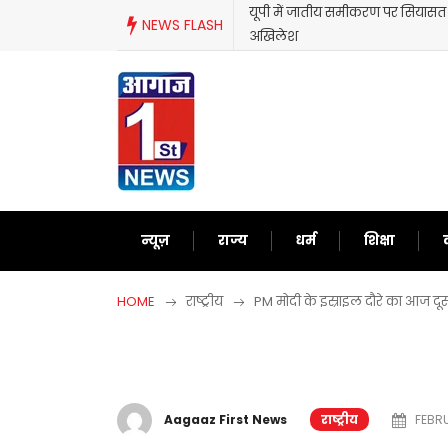
Skip
तीय समीकरण पर सियासत तेज,ब्राह्मणों के लिए आपस में भिड़े मायावती और
म
NEWS FLASH
to
ज
content
न्यूज़
राज्य
धर्म
शिक्षा
HOME
राष्ट्रीय
PM मोदी के इस्राइल दौरे का आज द
Aagaaz First News
राष्ट्रीय
FEBRU