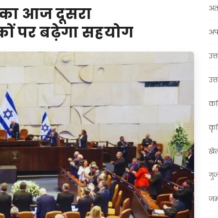
अंत
े का आज दूसरा
ं पर बढ़ेगा सहयोग
अप
उत्त
उत्
कर
कृ
खे
गु
जम्