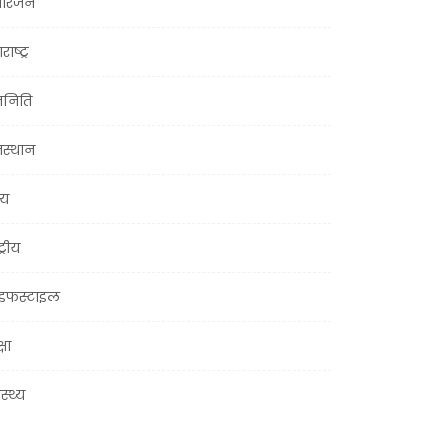
ोरंजन
राष्ट्र
जनिति
जस्थान
्य
ट्रीय
इफस्टाइल
्षा
ास्थ्य