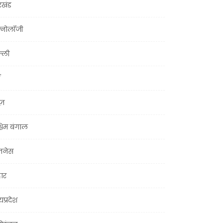
रखंड
क्नोलॉजी
्ली
ूज़
चिम बंगाल
ज़नेस
हार
यप्रदेश