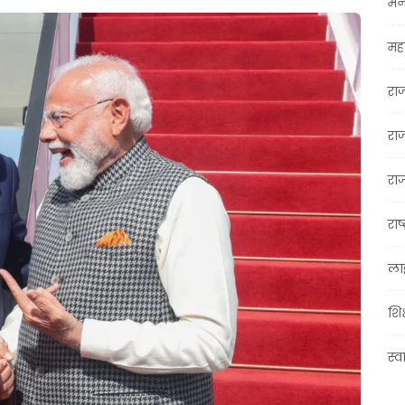
मन
महा
रा
रा
राज
राष्
ला
शिक
स्व