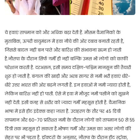
ये हवाएं तापमान को और अधिक बढ़ा देती हैं. मौसम वैज्ञानिकों के
मुताबिक, ऊपरी वायुमंडल में हवा नीचे की ओर दबाव बनाती रहती है,
जिससे बादल नहीं बन पाते और बारिश की संभावना खत्म हो जाती
है.नौतपा के दौरान सिर्फ गर्मी ही नहीं बल्कि उमस भी लोगों को काफी
परेशान करती है. दरअसल, इसी समय दक्षिण-पश्चिम मानसून की तैयारी
शुरू हो जाती है. बंगाल की खाड़ी और अरब सागर से नमी भरी हवाएं धीरे-
धीरे उत्तर भारत की ओर बढ़ने लगती हैं. इन हवाओं में नमी ज्यादा होती है,
लेकिन बारिश नहीं हो पाती. ऐसे में हवा में मौजूद नमी पसीने को सूखने
नहीं देती. इसी वजह से शरीर को ज्यादा गर्मी महसूस होती है. वैज्ञानिक
भाषा में इसे हीट इंडेक्स कहा जाता है. उदाहरण के तौर पर 45 डिग्री
तापमान और 60-70 प्रतिशत नमी के दौरान लोगों को तापमान 50 से 55
डिग्री तक महसूस हो सकता है.भीषण गर्मी और उमस का असर लोगों की
सेहत पर भी पड़ता है. डॉक्टरों के अनुसार, नौतपा के दौरान हीट स्ट्रोक,