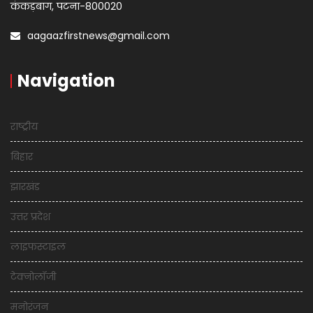
कंकड़बाग, पटना-800020
aagaazfirstnews@gmail.com
Navigation
राष्ट्रीय
बिहार
झारखंड
उत्तर प्रदेश
लाइफस्टाइल
टेक्नोलॉजी
मनोरंजन