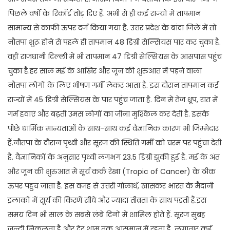
पिछले वर्षों के रिकॉर्ड तोड़ दिए हैं. अभी से ही कई राज्यों में तापमान
सामान्य से काफी ऊपर दर्ज किया गया है. उत्तर प्रदेश के बांदा जिले में तो
नौतपा शुरू होने से पहले ही तापमान 48 डिग्री सेल्सियस पार कर चुका है.
वहीं राजधानी दिल्ली में भी तापमान 47 डिग्री सेल्सियस के आसपास पहुंच
चुका है.हर साल मई के आखिर और जून की शुरुआत में पड़ने वाला
नौतपा लोगों के लिए भीषण गर्मी लेकर आता है. इस दौरान तापमान कई
राज्यों में 45 डिग्री सेल्सियस के पार पहुंच जाता है. दिन में तेज धूप, रात में
गर्म हवाएं और बढ़ती उमस लोगों का जीना मुश्किल कर देती है. इसके
पीछे धार्मिक मान्यताओं के साथ-साथ कई वैज्ञानिक कारण भी जिम्मेदार
हैं.नौतपा के दौरान पृथ्वी और सूरज की स्थिति गर्मी को चरम पर पहुंचा देती
है. वैज्ञानिकों के अनुसार पृथ्वी लगभग 23.5 डिग्री झुकी हुई है. मई के अंत
और जून की शुरुआत में सूर्य कर्क रेखा (Tropic of Cancer) के ठीक
ऊपर पहुंच जाता है. इस वजह से उत्तरी गोलार्ध, खासकर भारत के मैदानी
इलाकों में सूर्य की किरणें सीधे और ज्यादा तीव्रता के साथ पड़ती हैं.इस
समय दिन भी साल के सबसे लंबे दिनों में शामिल होते हैं. सूरज सुबह
जल्दी निकलता है और देर शाम तक आसमान में रहता है. लगातार कई